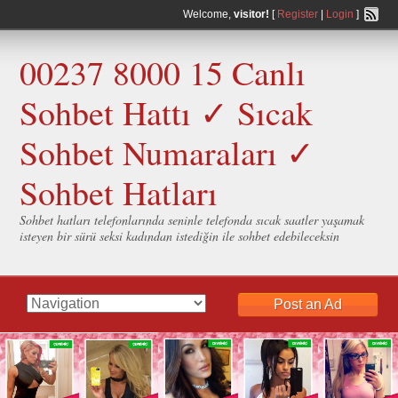
Welcome,
visitor!
[
Register
|
Login
]
00237 8000 15 Canlı
Sohbet Hattı ✓ Sıcak
Sohbet Numaraları ✓
Sohbet Hatları
Sohbet hatları telefonlarında seninle telefonda sıcak saatler yaşamak
isteyen bir sürü seksi kadından istediğin ile sohbet edebileceksin
Post an Ad