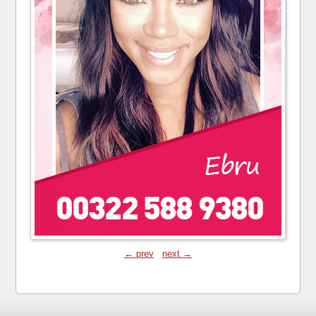
← prev
next →