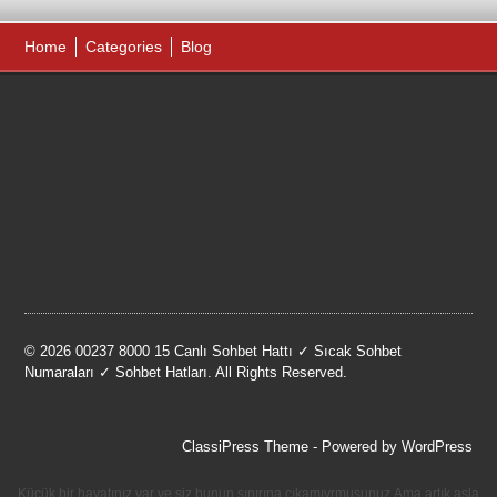
Home
Categories
Blog
© 2026 00237 8000 15 Canlı Sohbet Hattı ✓ Sıcak Sohbet
Numaraları ✓ Sohbet Hatları. All Rights Reserved.
ClassiPress Theme
- Powered by
WordPress
Küçük bir hayatınız var ve siz bunun sınırına çıkamıyrmusunuz.Ama artık asla