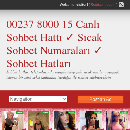
Welcome,
visitor!
[
Register
|
Login
]
00237 8000 15 Canlı
Sohbet Hattı ✓ Sıcak
Sohbet Numaraları ✓
Sohbet Hatları
Sohbet hatları telefonlarında seninle telefonda sıcak saatler yaşamak
isteyen bir sürü seksi kadından istediğin ile sohbet edebileceksin
Post an Ad