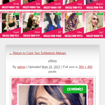
← Return to Canlı Sex Sohbetinin Mekanı
ebru
By
admin
|
Uploaded
Mart 24, 2017
|
Full size is
350 × 450
pixels