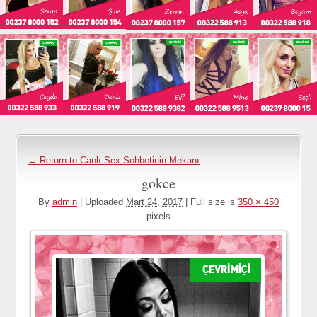
← Return to Canlı Sex Sohbetinin Mekanı
gokce
By
admin
|
Uploaded
Mart 24, 2017
|
Full size is
350 × 450
pixels