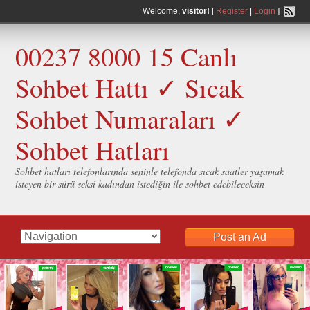
Welcome,
visitor!
[
Register
|
Login
]
00237 8000 15 Canlı
Sohbet Hattı ✓ Sıcak
Sohbet Numaraları ✓
Sohbet Hatları
Sohbet hatları telefonlarında seninle telefonda sıcak saatler yaşamak
isteyen bir sürü seksi kadından istediğin ile sohbet edebileceksin
Post an Ad