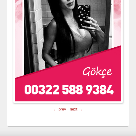
← prev
next →