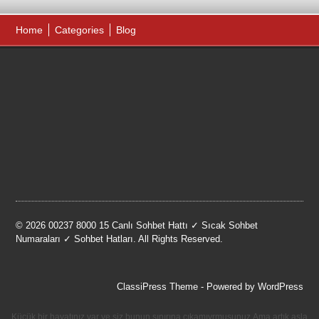
Home
Categories
Blog
© 2026 00237 8000 15 Canlı Sohbet Hattı ✓ Sıcak Sohbet
Numaraları ✓ Sohbet Hatları. All Rights Reserved.
ClassiPress Theme
- Powered by
WordPress
Küçük bir hayatınız var ve siz bunun sınırına çıkamıyrmusunuz.Ama artık asla