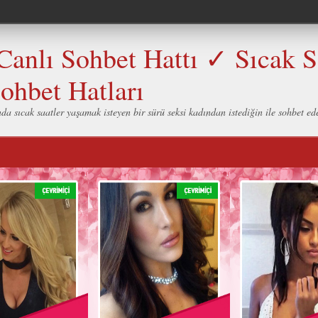
Canlı Sohbet Hattı ✓ Sıcak 
ohbet Hatları
nda sıcak saatler yaşamak isteyen bir sürü seksi kadından istediğin ile sohbet ed