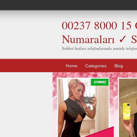
00237 8000 15 
Numaraları ✓ S
Sohbet hatları telefonlarında seninle telefo
Home
Categories
Blog