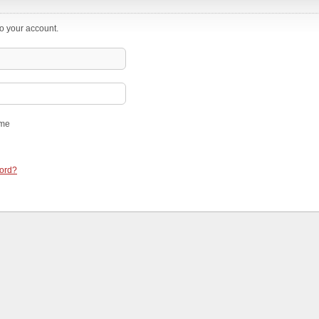
to your account.
me
word?