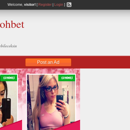
Welcome,
visitor!
[
Register
|
Login
]
Sohbet
ebileceksin
Post an Ad