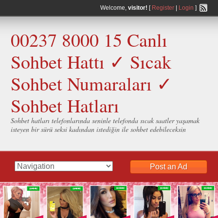
Welcome,
visitor!
[
Register
|
Login
]
00237 8000 15 Canlı
Sohbet Hattı ✓ Sıcak
Sohbet Numaraları ✓
Sohbet Hatları
Sohbet hatları telefonlarında seninle telefonda sıcak saatler yaşamak
isteyen bir sürü seksi kadından istediğin ile sohbet edebileceksin
Post an Ad