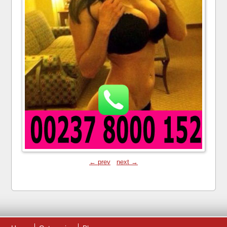
← prev
next →