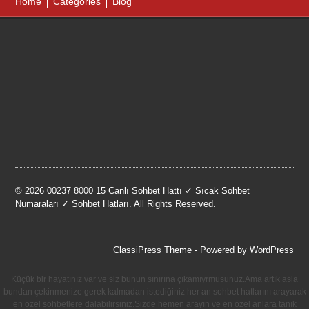
Home
Categories
Blog
© 2026 00237 8000 15 Canlı Sohbet Hattı ✓ Sıcak Sohbet
Numaraları ✓ Sohbet Hatları. All Rights Reserved.
ClassiPress Theme
- Powered by
WordPress
Küçük bir hayatınız var ve siz bunun sınırına çıkamıyrmusunuz.Ama artık asla
bundan çekinmenize gerek kalmadan istediğiniz her an sohbet hatlarını arayarak
en özel sohbetlere dalabilirsiniz.Sizde hemen arayın ve en özel anlara tanık