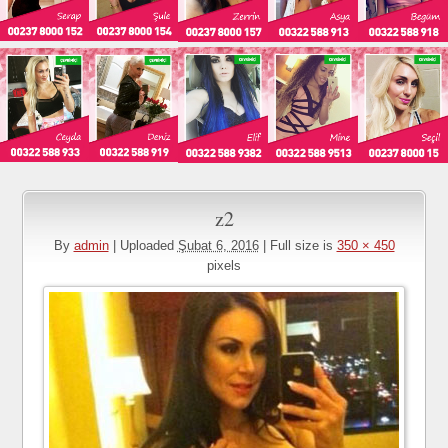
z2
By
admin
|
Uploaded
Şubat 6, 2016
|
Full size is
350 × 450
pixels