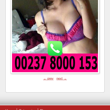
← prev
next →