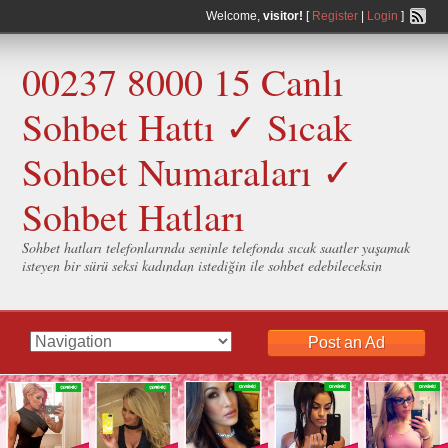
Welcome,
visitor!
[
Register
|
Login
]
00237 8000 15 Canlı
Sohbet Hattı ✓ Sıcak
Sohbet Numaraları ✓
Sohbet Hatları
Sohbet hatları telefonlarında seninle telefonda sıcak saatler yaşamak
isteyen bir sürü seksi kadından istediğin ile sohbet edebileceksin
Post an Ad