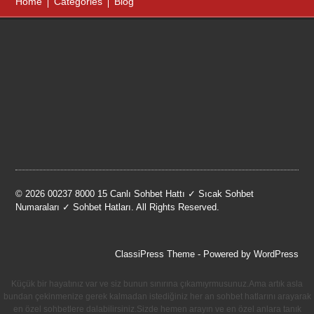
Home
Categories
Blog
© 2026 00237 8000 15 Canlı Sohbet Hattı ✓ Sıcak Sohbet
Numaraları ✓ Sohbet Hatları. All Rights Reserved.
ClassiPress Theme
- Powered by
WordPress
Küçük bir hayatınız var ve siz bunun sınırına çıkamıyrmusunuz.Ama artık asla
bundan çekinmenize gerek kalmadan istediğiniz her an sohbet hatlarını arayarak
en özel sohbetlere dalabilirsiniz.Sizde hemen arayın ve en özel anlara tanık