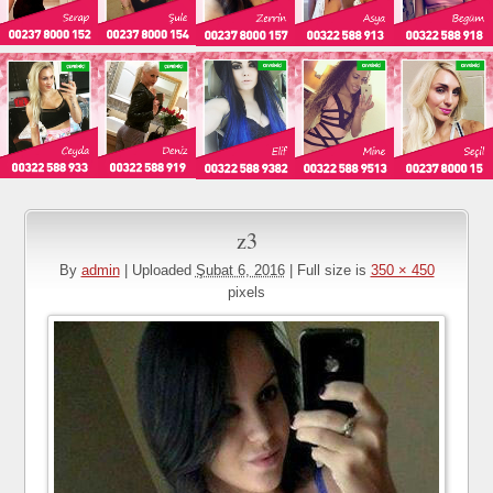
z3
By
admin
|
Uploaded
Şubat 6, 2016
|
Full size is
350 × 450
pixels