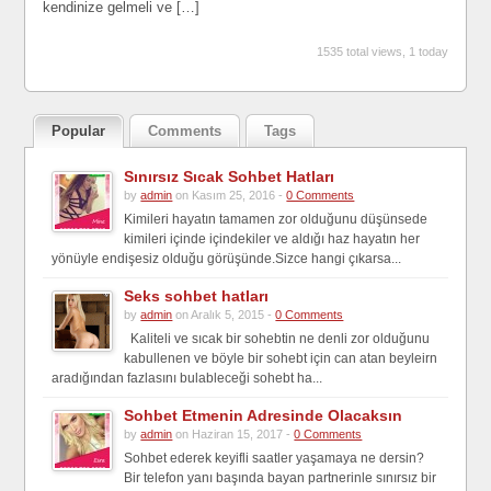
kendinize gelmeli ve […]
1535 total views, 1 today
Popular
Comments
Tags
Sınırsız Sıcak Sohbet Hatları
by
admin
on Kasım 25, 2016 -
0 Comments
Kimileri hayatın tamamen zor olduğunu düşünsede
kimileri içinde içindekiler ve aldığı haz hayatın her
yönüyle endişesiz olduğu görüşünde.Sizce hangi çıkarsa...
Seks sohbet hatları
by
admin
on Aralık 5, 2015 -
0 Comments
Kaliteli ve sıcak bir sohebtin ne denli zor olduğunu
kabullenen ve böyle bir sohebt için can atan beyleirn
aradığından fazlasını bulableceği sohebt ha...
Sohbet Etmenin Adresinde Olacaksın
by
admin
on Haziran 15, 2017 -
0 Comments
Sohbet ederek keyifli saatler yaşamaya ne dersin?
Bir telefon yanı başında bayan partnerinle sınırsız bir