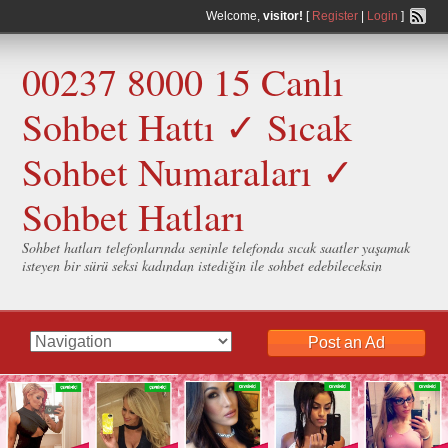
Welcome,
visitor!
[
Register
|
Login
]
00237 8000 15 Canlı
Sohbet Hattı ✓ Sıcak
Sohbet Numaraları ✓
Sohbet Hatları
Sohbet hatları telefonlarında seninle telefonda sıcak saatler yaşamak
isteyen bir sürü seksi kadından istediğin ile sohbet edebileceksin
Post an Ad