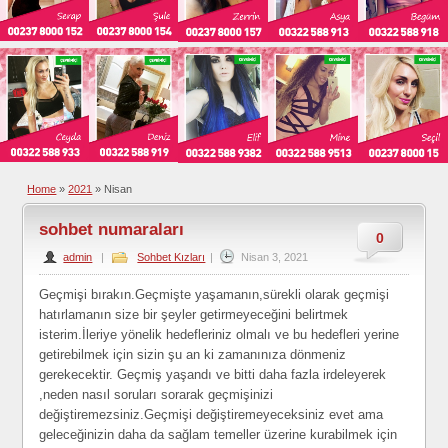
Home
»
2021
»
Nisan
sohbet numaraları
0
admin
|
Sohbet Kızları
|
Nisan 3, 2021
Geçmişi bırakın.Geçmişte yaşamanın,sürekli olarak geçmişi
hatırlamanın size bir şeyler getirmeyeceğini belirtmek
isterim.İleriye yönelik hedefleriniz olmalı ve bu hedefleri yerine
getirebilmek için sizin şu an ki zamanınıza dönmeniz
gerekecektir. Geçmiş yaşandı ve bitti daha fazla irdeleyerek
,neden nasıl soruları sorarak geçmişinizi
değiştiremezsiniz.Geçmişi değiştiremeyeceksiniz evet ama
geleceğinizin daha da sağlam temeller üzerine kurabilmek için