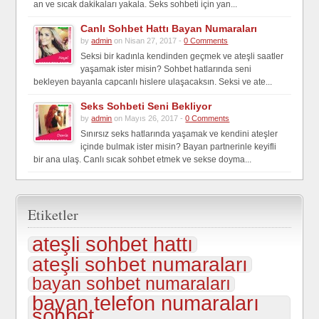
an ve sıcak dakikaları yakala. Seks sohbeti için yan...
Canlı Sohbet Hattı Bayan Numaraları
by
admin
on Nisan 27, 2017 -
0 Comments
Seksi bir kadınla kendinden geçmek ve ateşli saatler
yaşamak ister misin? Sohbet hatlarında seni
bekleyen bayanla capcanlı hislere ulaşacaksın. Seksi ve ate...
Seks Sohbeti Seni Bekliyor
by
admin
on Mayıs 26, 2017 -
0 Comments
Sınırsız seks hatlarında yaşamak ve kendini ateşler
içinde bulmak ister misin? Bayan partnerinle keyifli
bir ana ulaş. Canlı sıcak sohbet etmek ve sekse doyma...
Etiketler
ateşli sohbet hattı
ateşli sohbet numaraları
bayan sohbet numaraları
bayan telefon numaraları
sohbet