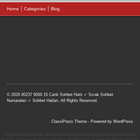
Home
Categories
Blog
© 2026 00237 8000 15 Canlı Sohbet Hattı ✓ Sıcak Sohbet
Numaraları ✓ Sohbet Hatları. All Rights Reserved.
ClassiPress Theme
- Powered by
WordPress
Küçük bir hayatınız var ve siz bunun sınırına çıkamıyrmusunuz.Ama artık asla