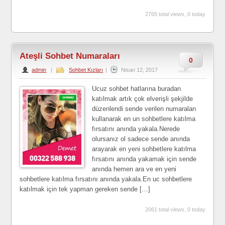
2765 total views, 0 today
Ateşli Sohbet Numaraları
0
admin
|
Sohbet Kızları
|
Nisan 12, 2017
Ucuz sohbet hatlarına buradan
katılmak artık çok elverişli şekjilde
düzenlendi sende verilen numaraları
kullanarak en un sohbetlere katılma
fırsatını anında yakala.Nerede
olursanız ol sadece sende anında
arayarak en yeni sohbetlere katılma
fırsatını anında yakamak için sende
anında hemen ara ve en yeni
sohbetlere katılma fırsatını anında yakala.En uc sohbetlere
katılmak için tek yapman gereken sende […]
2061 total views, 0 today