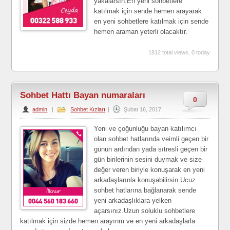
yakalarsın.En yeni sohbetlere
katılmak için sende hemen arayarak
en yeni sohbetlere katılmak için sende
hemen araman yeterli olacaktır.
1812 total views, 0 today
Sohbet Hattı Bayan numaraları
0
admin
|
Sohbet Kızları
|
Şubat 16, 2017
Yeni ve çoğunluğu bayan katılımcı
olan sohbet hatlarında veimli geçen bir
günün ardından yada sıtresli geçen bir
gün birilerinin sesini duymak ve size
değer veren biriyle konuşarak en yeni
arkadaşlarınla konuşabilirsin.Ucuz
sohbet hatlarına bağlanarak sende
yeni arkadaşlıklara yelken
açarsınız.Uzun soluklu sohbetlere
katılmak için sizde hemen arayınm ve en yeni arkadaşlarla