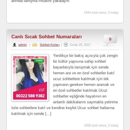
anında tanışma fırsatını yakalayın.
1994 total views, 0 today
Canlı Sıcak Sohbet Numaraları
0
admin
|
Sohbet Kızları
|
Ocak 20, 2017
Yenilikçe bir bakış açısıyla çok zengin
bir kültür yapısına sahip sohbet
bayanlarıyla tanışmak için sende
hemen ara ve en özel sohbetler katıl
ucuz sohbetlere katılmak için tek
yapmann gereken hemen aramak ve
en özel sohbetler katılmak.Ucuz
sohbetler eşliğinde hayatının en
anlamlı dakikalarını saymakla yetinme
özle sohbetlere katıl ve kendine keşfet.Ucuz sohbet hatlarına
katılmak için sende […]
1858 total views, 0 today