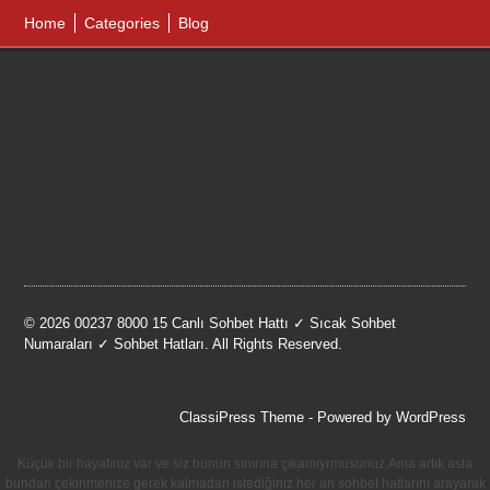
Home
Categories
Blog
© 2026 00237 8000 15 Canlı Sohbet Hattı ✓ Sıcak Sohbet
Numaraları ✓ Sohbet Hatları. All Rights Reserved.
ClassiPress Theme
- Powered by
WordPress
Küçük bir hayatınız var ve siz bunun sınırına çıkamıyrmusunuz.Ama artık asla
bundan çekinmenize gerek kalmadan istediğiniz her an sohbet hatlarını arayarak