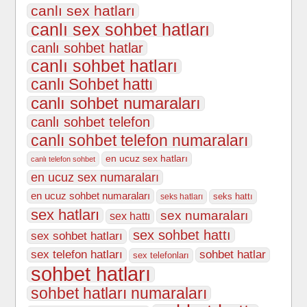
canlı sex hatları
canlı sex sohbet hatları
canlı sohbet hatlar
canlı sohbet hatları
canlı Sohbet hattı
canlı sohbet numaraları
canlı sohbet telefon
canlı sohbet telefon numaraları
en ucuz sex hatları
canlı telefon sohbet
en ucuz sex numaraları
en ucuz sohbet numaraları
seks hattı
seks hatları
sex hatları
sex numaraları
sex hattı
sex sohbet hattı
sex sohbet hatları
sex telefon hatları
sohbet hatlar
sex telefonları
sohbet hatları
sohbet hatları numaraları