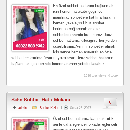
En özel sohbet hatlarına bağlanmak
için hemen harekete geçin ve
inanılmaz sohbetlere katılma fırsatını
hemen yakalayın.Ucuz sohbet
hatlarına bağlanarak en özel
sohbetlere anında katılırsınız.Ucuz
sohbet hatlarına dilediğiniz her yerden
düşebilirsiniz.Verimli sohbetler almak
için sende hemen arayarak en özle
sohbetlere katılma fırsatını yakalarsın.Ucuz sohbet hatlarına
bağlanmak için seninde hemen araman yeterli olacaktır.
2096 total views, 0 today
Seks Sohbet Hattı Mekanı
0
admin
|
Sohbet Kızları
|
Şubat 25, 2017
Özel sohbet hatlarına katılmak artık
senle daha eğlenceli o kadar eğlenceli