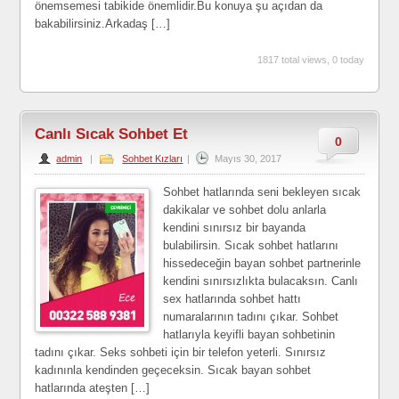
önemsemesi tabikide önemlidir.Bu konuya şu açıdan da
bakabilirsiniz.Arkadaş […]
1817 total views, 0 today
Canlı Sıcak Sohbet Et
0
admin
|
Sohbet Kızları
|
Mayıs 30, 2017
Sohbet hatlarında seni bekleyen sıcak
dakikalar ve sohbet dolu anlarla
kendini sınırsız bir bayanda
bulabilirsin. Sıcak sohbet hatlarını
hissedeceğin bayan sohbet partnerinle
kendini sınırsızlıkta bulacaksın. Canlı
sex hatlarında sohbet hattı
numaralarının tadını çıkar. Sohbet
hatlarıyla keyifli bayan sohbetinin
tadını çıkar. Seks sohbeti için bir telefon yeterli. Sınırsız
kadınınla kendinden geçeceksin. Sıcak bayan sohbet
hatlarında ateşten […]