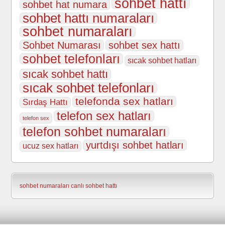
sohbet hattı
sohbet hat numara
sohbet hattı numaraları
sohbet numaraları
Sohbet Numarası
sohbet sex hattı
sohbet telefonları
sıcak sohbet hatları
sıcak sohbet hattı
sıcak sohbet telefonları
telefonda sex hatları
Sırdaş Hattı
telefon sex hatları
telefon sex
telefon sohbet numaraları
yurtdışı sohbet hatları
ucuz sex hatları
sohbet numaraları
canlı sohbet hattı