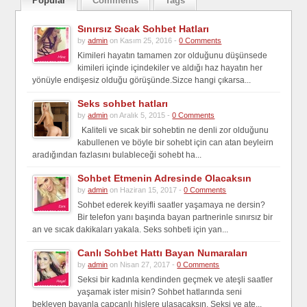
Popular
Comments
Tags
Sınırsız Sıcak Sohbet Hatları
by
admin
on Kasım 25, 2016 -
0 Comments
Kimileri hayatın tamamen zor olduğunu düşünsede
kimileri içinde içindekiler ve aldığı haz hayatın her
yönüyle endişesiz olduğu görüşünde.Sizce hangi çıkarsa...
Seks sohbet hatları
by
admin
on Aralık 5, 2015 -
0 Comments
Kaliteli ve sıcak bir sohebtin ne denli zor olduğunu
kabullenen ve böyle bir sohebt için can atan beyleirn
aradığından fazlasını bulableceği sohebt ha...
Sohbet Etmenin Adresinde Olacaksın
by
admin
on Haziran 15, 2017 -
0 Comments
Sohbet ederek keyifli saatler yaşamaya ne dersin?
Bir telefon yanı başında bayan partnerinle sınırsız bir
an ve sıcak dakikaları yakala. Seks sohbeti için yan...
Canlı Sohbet Hattı Bayan Numaraları
by
admin
on Nisan 27, 2017 -
0 Comments
Seksi bir kadınla kendinden geçmek ve ateşli saatler
yaşamak ister misin? Sohbet hatlarında seni
bekleyen bayanla capcanlı hislere ulaşacaksın. Seksi ve ate...