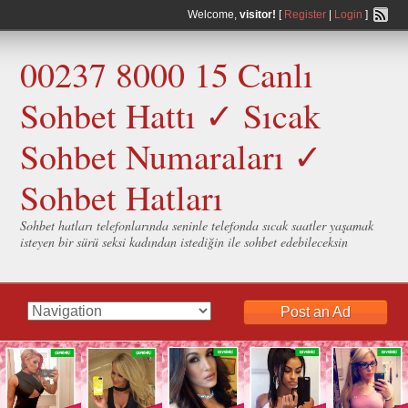
Welcome,
visitor!
[
Register
|
Login
]
00237 8000 15 Canlı
Sohbet Hattı ✓ Sıcak
Sohbet Numaraları ✓
Sohbet Hatları
Sohbet hatları telefonlarında seninle telefonda sıcak saatler yaşamak
isteyen bir sürü seksi kadından istediğin ile sohbet edebileceksin
Post an Ad