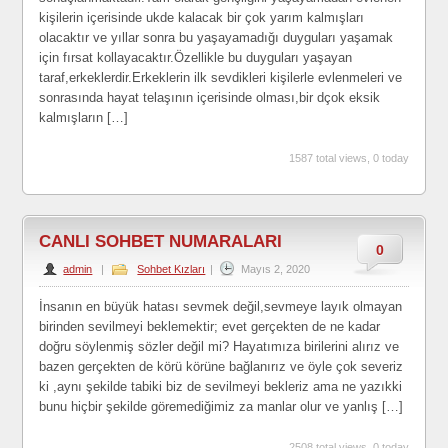
kişilerin içerisinde ukde kalacak bir çok yarım kalmışları
olacaktır ve yıllar sonra bu yaşayamadığı duyguları yaşamak
için fırsat kollayacaktır.Özellikle bu duyguları yaşayan
taraf,erkeklerdir.Erkeklerin ilk sevdikleri kişilerle evlenmeleri ve
sonrasında hayat telaşının içerisinde olması,bir dçok eksik
kalmışların […]
1587 total views, 0 today
CANLI SOHBET NUMARALARI
0
admin
|
Sohbet Kızları
|
Mayıs 2, 2020
İnsanın en büyük hatası sevmek değil,sevmeye layık olmayan
birinden sevilmeyi beklemektir; evet gerçekten de ne kadar
doğru söylenmiş sözler değil mi? Hayatımıza birilerini alırız ve
bazen gerçekten de körü körüne bağlanırız ve öyle çok severiz
ki ,aynı şekilde tabiki biz de sevilmeyi bekleriz ama ne yazıkki
bunu hiçbir şekilde göremediğimiz za manlar olur ve yanlış […]
2508 total views, 0 today