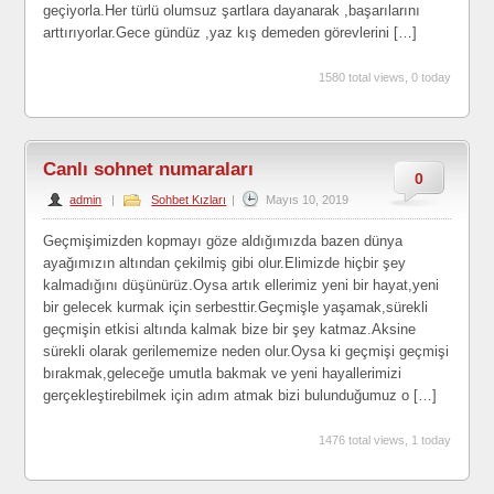
geçiyorla.Her türlü olumsuz şartlara dayanarak ,başarılarını
arttırıyorlar.Gece gündüz ,yaz kış demeden görevlerini […]
1580 total views, 0 today
Canlı sohnet numaraları
0
admin
|
Sohbet Kızları
|
Mayıs 10, 2019
Geçmişimizden kopmayı göze aldığımızda bazen dünya
ayağımızın altından çekilmiş gibi olur.Elimizde hiçbir şey
kalmadığını düşünürüz.Oysa artık ellerimiz yeni bir hayat,yeni
bir gelecek kurmak için serbesttir.Geçmişle yaşamak,sürekli
geçmişin etkisi altında kalmak bize bir şey katmaz.Aksine
sürekli olarak gerilememize neden olur.Oysa ki geçmişi geçmişi
bırakmak,geleceğe umutla bakmak ve yeni hayallerimizi
gerçekleştirebilmek için adım atmak bizi bulunduğumuz o […]
1476 total views, 1 today