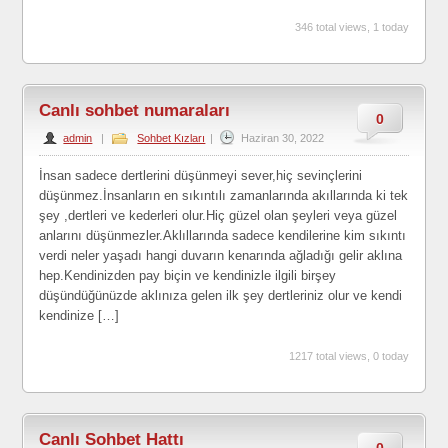
346 total views, 1 today
Canlı sohbet numaraları
0
admin
|
Sohbet Kızları
|
Haziran 30, 2022
İnsan sadece dertlerini düşünmeyi sever,hiç sevinçlerini
düşünmez.İnsanların en sıkıntılı zamanlarında akıllarında ki tek
şey ,dertleri ve kederleri olur.Hiç güzel olan şeyleri veya güzel
anlarını düşünmezler.Aklıllarında sadece kendilerine kim sıkıntı
verdi neler yaşadı hangi duvarın kenarında ağladığı gelir aklına
hep.Kendinizden pay biçin ve kendinizle ilgili birşey
düşündüğünüzde aklınıza gelen ilk şey dertleriniz olur ve kendi
kendinize […]
1217 total views, 0 today
Canlı Sohbet Hattı