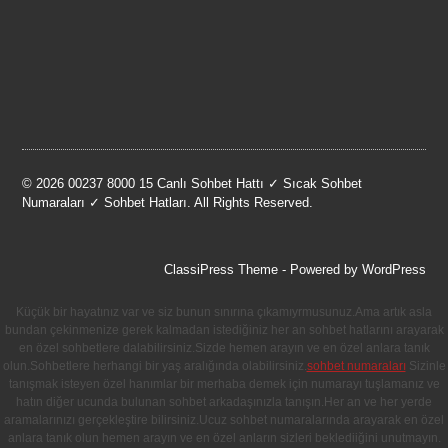
© 2026 00237 8000 15 Canlı Sohbet Hattı ✓ Sıcak Sohbet
Numaraları ✓ Sohbet Hatları. All Rights Reserved.
ClassiPress Theme
- Powered by
WordPress
Küçük bir hayatınız var ve siz bunun sınırına çıkamıyrmusunuz.Ama artık asla
bundan çekinmenize gerek kalmadan istediğiniz her an sohbet hatlarını arayarak
en özel sohbetlere dalabilirsiniz.Sizde hemen arayın ve en özel anlara tanık
olun.Sohbetlere herhangi bir yaş aralığında olabilirsiniz.
sohbet numaraları
Sizinle
tanışmak isteyen özel hanımlar bir merhaba demek için numarayı tuşlamanız ve
hatın diğer ucunda bulunan sohbet arkadaşınızla tanışın.Her an ve her yerde
aramalarınızı gerçekleştire bilirsiniz.Ucuz sohbet numaralarında arayarak en özel
anlara tanık olun hemen arayın ve en özel anların sizleri beklediiğini unutmayın.