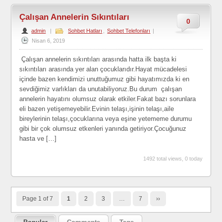
Çalışan Annelerin Sıkıntıları
0
admin
|
Sohbet Hatları
,
Sohbet Telefonları
|
Nisan 6, 2019
Çalışan annelerin sıkıntıları arasında hatta ilk başta ki
sıkıntıları arasında yer alan çocuklarıdır.Hayat mücadelesi
içinde bazen kendimizi unuttuğumuz gibi hayatımızda ki en
sevdiğimiz varlıkları da unutabiliyoruz.Bu durum çalışan
annelerin hayatını olumsuz olarak etkiler.Fakat bazı sorunlara
eli bazen yetişemeyebilir.Evinin telaşı,işinin telaşı,aile
bireylerinin telaşı,çocuklarına veya eşine yetememe durumu
gibi bir çok olumsuz etkenleri yanında getiriyor.Çocuğunuz
hasta ve […]
1492 total views, 0 today
Page 1 of 7
1
2
3
…
7
››