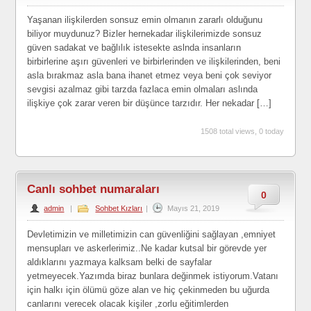
Yaşanan ilişkilerden sonsuz emin olmanın zararlı olduğunu
biliyor muydunuz? Bizler hernekadar ilişkilerimizde sonsuz
güven sadakat ve bağlılık istesekte aslnda insanların
birbirlerine aşırı güvenleri ve birbirlerinden ve ilişkilerinden, beni
asla bırakmaz asla bana ihanet etmez veya beni çok seviyor
sevgisi azalmaz gibi tarzda fazlaca emin olmaları aslında
ilişkiye çok zarar veren bir düşünce tarzıdır. Her nekadar […]
1508 total views, 0 today
Canlı sohbet numaraları
0
admin
|
Sohbet Kızları
|
Mayıs 21, 2019
Devletimizin ve milletimizin can güvenliğini sağlayan ,emniyet
mensupları ve askerlerimiz..Ne kadar kutsal bir görevde yer
aldıklarını yazmaya kalksam belki de sayfalar
yetmeyecek.Yazımda biraz bunlara değinmek istiyorum.Vatanı
için halkı için ölümü göze alan ve hiç çekinmeden bu uğurda
canlarını verecek olacak kişiler ,zorlu eğitimlerden