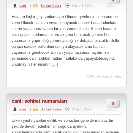
0
admin
|
Sohbet Kızları
|
Mayıs 4, 2021
Hayatta hiçbir şeyi zorlamayın.Olması gerekenin olmasına izin
verin.Olacak olanlara veya olmayacak sohbet hatları olanlara
siz ne yaparsanız yapın bir yön veremezsiniz.Bazen hayatta
bazı şeyleri zorlamamak ve akışına bırakmak gerekir.Ne
yaparsanız yapın değiştiremeyeceğiniz detaylar olacaktır.Belki
bu sizi üzecek belki derinden yaralayacak ama bunları
yaşamanız gerekecek.Bunları yaşamazsanız hayatınızbir
evresinde canlı sohbet hatları mutlaka da yaşayabileceğinizi
unutmayın.Her insanın […]
2000 total views, 1 today
canlı sohbet numaraları
0
admin
|
Sohbet Kızları
|
Ocak 6, 2021
Erken yaşta yapılan evlilik ve sonuçları,genelde mutsuz bir
şekilde devam ederken,bir çoğu da ayrılıkla
sonuçlanmaktadır.Tam olarak gençliğini yaşayamadan evlenen