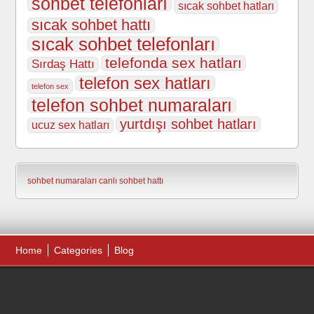
sohbet telefonları
sıcak sohbet hatları
sıcak sohbet hattı
sıcak sohbet telefonları
telefonda sex hatları
Sırdaş Hattı
telefon sex hatları
telefon sex
telefon sohbet numaraları
yurtdışı sohbet hatları
ucuz sex hatları
sohbet numaraları
canlı sohbet hattı
Home
Categories
Blog