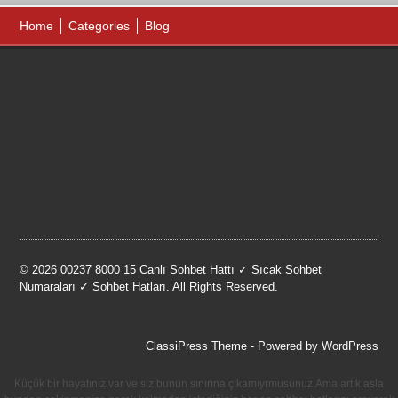
Home
Categories
Blog
© 2026 00237 8000 15 Canlı Sohbet Hattı ✓ Sıcak Sohbet
Numaraları ✓ Sohbet Hatları. All Rights Reserved.
ClassiPress Theme
- Powered by
WordPress
Küçük bir hayatınız var ve siz bunun sınırına çıkamıyrmusunuz.Ama artık asla