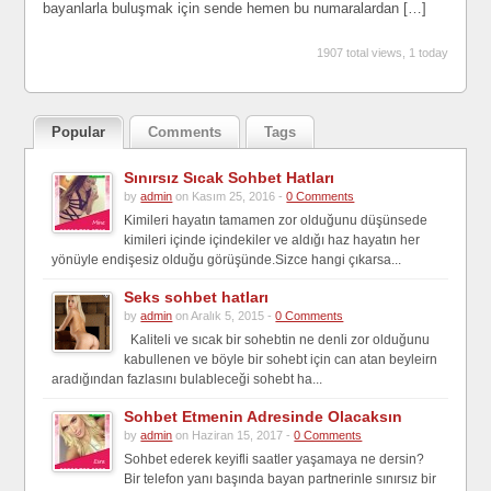
bayanlarla buluşmak için sende hemen bu numaralardan […]
1907 total views, 1 today
Popular
Comments
Tags
Sınırsız Sıcak Sohbet Hatları
by
admin
on Kasım 25, 2016 -
0 Comments
Kimileri hayatın tamamen zor olduğunu düşünsede
kimileri içinde içindekiler ve aldığı haz hayatın her
yönüyle endişesiz olduğu görüşünde.Sizce hangi çıkarsa...
Seks sohbet hatları
by
admin
on Aralık 5, 2015 -
0 Comments
Kaliteli ve sıcak bir sohebtin ne denli zor olduğunu
kabullenen ve böyle bir sohebt için can atan beyleirn
aradığından fazlasını bulableceği sohebt ha...
Sohbet Etmenin Adresinde Olacaksın
by
admin
on Haziran 15, 2017 -
0 Comments
Sohbet ederek keyifli saatler yaşamaya ne dersin?
Bir telefon yanı başında bayan partnerinle sınırsız bir