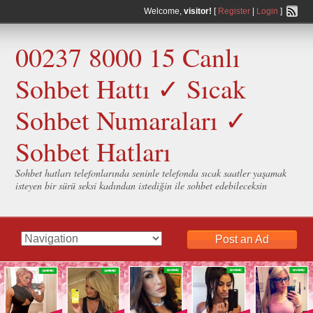
Welcome,
visitor!
[
Register
|
Login
]
00237 8000 15 Canlı
Sohbet Hattı ✓ Sıcak
Sohbet Numaraları ✓
Sohbet Hatları
Sohbet hatları telefonlarında seninle telefonda sıcak saatler yaşamak
isteyen bir sürü seksi kadından istediğin ile sohbet edebileceksin
Post an Ad