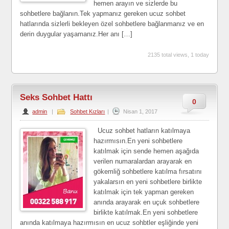
hemen arayın ve sizlerde bu
sohbetlere bağlanın.Tek yapmanız gereken ucuz sohbet
hatlarında sizlerli bekleyen özel sohbetlere bağlanmanız ve en
derin duygular yaşamanız.Her anı […]
2135 total views, 1 today
Seks Sohbet Hattı
0
admin
|
Sohbet Kızları
|
Nisan 1, 2017
Ucuz sohbet hatların katılmaya
hazırmısın.En yeni sohbetlere
katılmak için sende hemen aşağıda
verilen numaralardan arayarak en
gökemliğ sohbetlere katılma fırsatını
yakalarsın en yeni sohbetlere birlikte
katılmak için tek yapman gereken
anında arayarak en uçuk sohbetlere
birlikte katılmak.En yeni sohbetlere
anında katılmaya hazırmısın en ucuz sohbtler eşliğinde yeni