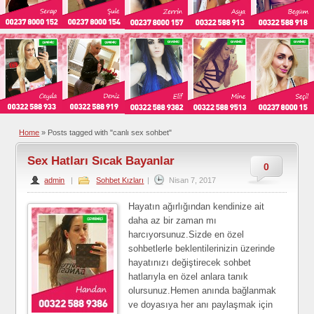
Home
»
Posts tagged with "canlı sex sohbet"
Sex Hatları Sıcak Bayanlar
0
admin
|
Sohbet Kızları
|
Nisan 7, 2017
Hayatın ağırlığından kendinize ait
daha az bir zaman mı
harcıyorsunuz.Sizde en özel
sohbetlerle beklentilerinizin üzerinde
hayatınızı değiştirecek sohbet
hatlarıyla en özel anlara tanık
olursunuz.Hemen anında bağlanmak
ve doyasıya her anı paylaşmak için