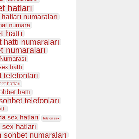
t hatları
 hatları numaraları
hat numara
t hattı
 hattı numaraları
t numaraları
 Numarası
sex hattı
 telefonları
et hatları
ohbet hattı
sohbet telefonları
ttı
da sex hatları
telefon sex
 sex hatları
n sohbet numaraları