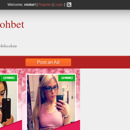
Welcome,
visitor!
[
Register
|
Login
]
Sohbet
ebileceksin
Post an Ad