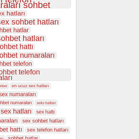
aları sohbet
ex hatları
sex sohbet hatları
hbet hatlar
sohbet hatları
ohbet hattı
sohbet numaraları
hbet telefon
ohbet telefon
ları
en ucuz sex hatları
ohbet
sex numaraları
hbet numaraları
seks hatları
sex hatları
sex hattı
araları
sex sohbet hatları
bet hattı
sex telefon hatları
sohbet hatlar
arı