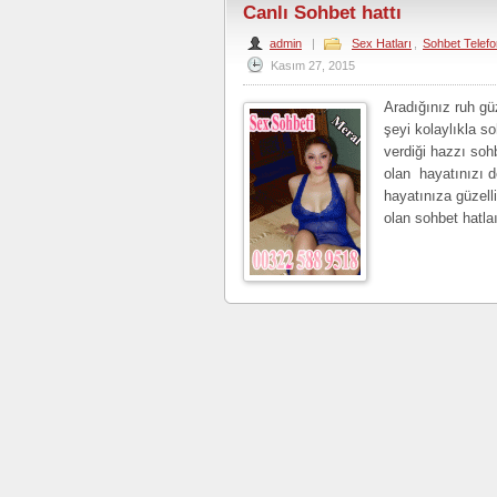
Canlı Sohbet hattı
admin
|
Sex Hatları
,
Sohbet Telefo
Kasım 27, 2015
Aradığınız ruh gü
şeyi kolaylıkla s
verdiği hazzı sohb
olan hayatınızı d
hayatınıza güzell
olan sohbet hatlaı