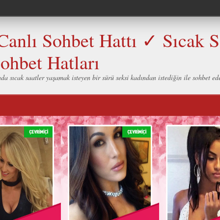
Canlı Sohbet Hattı ✓ Sıcak 
ohbet Hatları
nda sıcak saatler yaşamak isteyen bir sürü seksi kadından istediğin ile sohbet ed