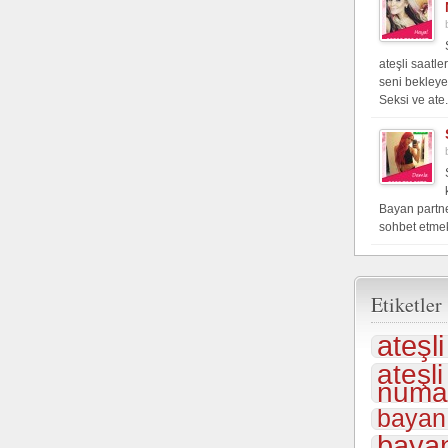
ateşli saatl
seni bekleye
Seksi ve ate.
Bayan partner
sohbet etme
Etiketler
ateşl
ateşl
numar
bayan
bayan