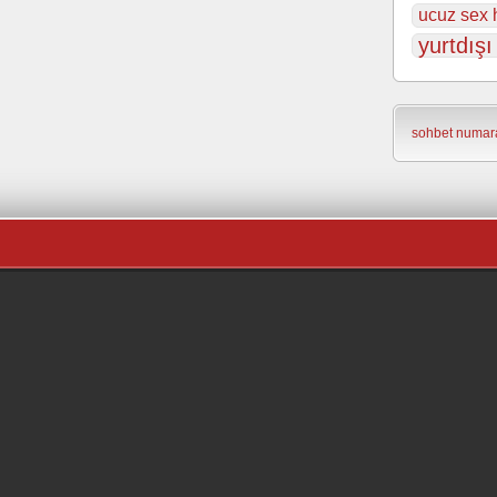
ucuz sex h
yurtdışı
sohbet numara