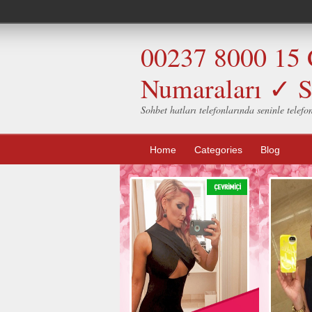
00237 8000 15 
Numaraları ✓ S
Sohbet hatları telefonlarında seninle telefo
Home
Categories
Blog