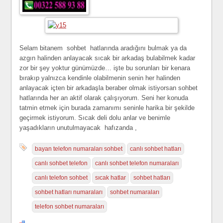
Selam bitanem sohbet hatlarında aradığını bulmak ya da
azgın halinden anlayacak sıcak bir arkadaş bulabilmek kadar
zor bir şey yoktur günümüzde… işte bu sorunları bir kenara
bırakıp yalnızca kendinle olabilmenin senin her halinden
anlayacak içten bir arkadaşla beraber olmak istiyorsan sohbet
hatlarında her an aktif olarak çalışıyorum. Seni her konuda
tatmin etmek için burada zamanımı seninle harika bir şekilde
geçirmek istiyorum. Sıcak deli dolu anlar ve benimle
yaşadıkların unutulmayacak hafızanda ,
bayan telefon numaraları sohbet
canlı sohbet hatları
canlı sohbet telefon
canlı sohbet telefon numaraları
canlı telefon sohbet
sıcak hatlar
sohbet hatları
sohbet hatları numaraları
sohbet numaraları
telefon sohbet numaraları