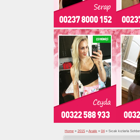
Home
»
2015
»
Aralık
»
04
»
Sıcak kızlarla Sohb