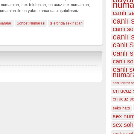
numar
ı numaraları, sex telefonları, en ucuz sex numaraları,
numaraları ile en yakın zamanda ulaşabilirisniz
canlı s
canlı 
maraları
Sohbet Numarası
telefonda sex hatları
canlı so
canlı 
canlı S
canlı 
canlı so
canlı s
numara
canlı telefon s
en ucuz 
en ucuz so
seks hattı
sex num
sex soh
sex telefonl