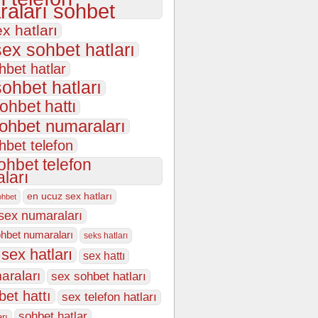
aları sohbet
ex hatları
sex sohbet hatları
hbet hatlar
sohbet hatları
ohbet hattı
sohbet numaraları
hbet telefon
ohbet telefon
ları
en ucuz sex hatları
ohbet
sex numaraları
hbet numaraları
seks hatları
sex hatları
sex hattı
araları
sex sohbet hatları
bet hattı
sex telefon hatları
sohbet hatlar
arı