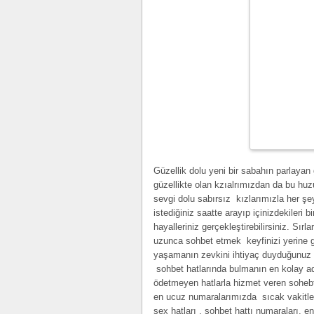
Güzellik dolu yeni bir sabahın parlayan 
güzellikte olan kzıalrımızdan da bu hu
sevgi dolu sabırsız kızlarımızla her şeyi
istediğiniz saatte arayıp içinizdekileri 
hayalleriniz gerçekleştirebilirsiniz. Sı
uzunca sohbet etmek keyfinizi yerine g
yaşamanın zevkini ihtiyaç duyduğunuz a
sohbet hatlarında bulmanın en kolay adr
ödetmeyen hatlarla hizmet veren sohebt 
en ucuz numaralarımızda sıcak vakitler g
sex hatları , sohbet hattı numaraları, 