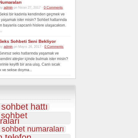
Numaraları
by
admin
on Nisan 27, 2017 -
0 Comments
Seksi bir kadınla kendinden geçmek ve
er yaşamak ister misin? Sohbet hatlarında
n bayanla capcanlı hislere ulaşacaksın.
..
Seks Sohbeti Seni Bekliyor
by
admin
on Mayıs 26, 2017 -
0 Comments
Sınırsız seks hatlarında yaşamak ve
kendini ateşler içinde bulmak ister misin?
inle keyifli bir ana ulaş. Canlı sıcak
k ve sekse doyma...
i sohbet hattı
i sohbet
aları
 sohbet numaraları
 telefon