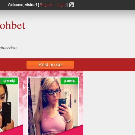
Welcome,
visitor!
[
Register
|
Login
]
Sohbet
ebileceksin
Post an Ad