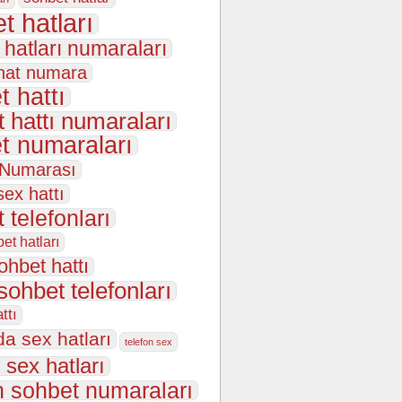
t hatları
 hatları numaraları
hat numara
t hattı
 hattı numaraları
t numaraları
 Numarası
sex hattı
 telefonları
et hatları
ohbet hattı
sohbet telefonları
ttı
da sex hatları
telefon sex
 sex hatları
n sohbet numaraları