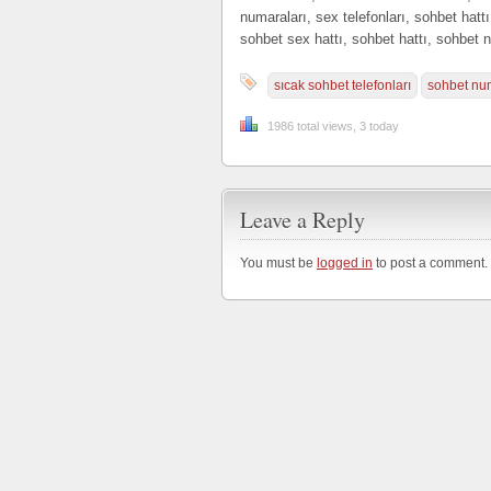
numaraları, sex telefonları, sohbet hatt
sohbet sex hattı, sohbet hattı, sohbet 
sıcak sohbet telefonları
sohbet nu
1986 total views, 3 today
Leave a Reply
You must be
logged in
to post a comment.