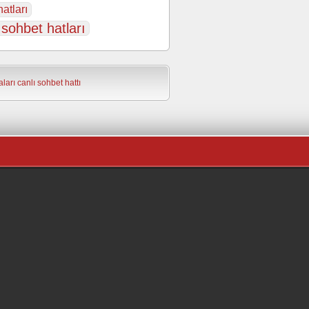
atları
 sohbet hatları
ları
canlı sohbet hattı