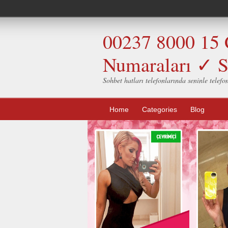
00237 8000 15 
Numaraları ✓ S
Sohbet hatları telefonlarında seninle telefo
Home
Categories
Blog