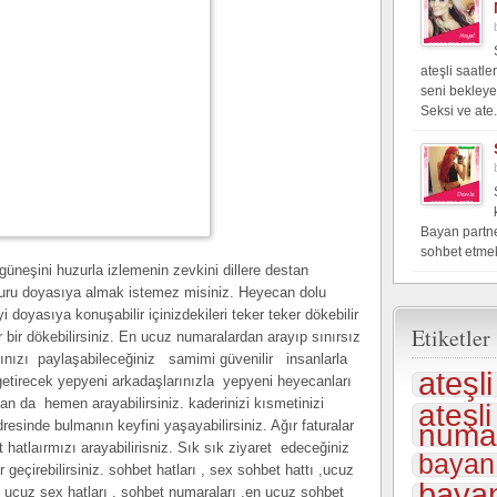
ateşli saatl
seni bekleye
Seksi ve ate.
Bayan partner
sohbet etme
güneşini huzurla izlemenin zevkini dillere destan
zuru doyasıya almak istemez misiniz. Heyecan dolu
 doyasıya konuşabilir içinizdekileri teker teker dökebilir
Etiketler
bir bir dökebilirsiniz. En ucuz numaralardan arayıp sınırsız
rlarınızı paylaşabileceğiniz samimi güvenilir insanlarla
ateşl
etirecek yepyeni arkadaşlarınızla yepyeni heyecanları
n da hemen arayabilirsiniz. kaderinizi kısmetinizi
ateşl
esinde bulmanın keyfini yaşayabilirsiniz. Ağır faturalar
numar
hatlaırmızı arayabilirisniz. Sık sık ziyaret edeceğiniz
bayan
eçirebilirsiniz. sohbet hatları , sex sohbet hattı ,ucuz
bayan
en ucuz sex hatları , sohbet numaraları ,en ucuz sohbet