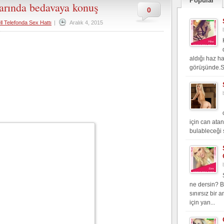
Popular
larında bedavaya konuş
0
ll Telefonda Sex Hattı
|
Aralık 4, 2015
aldığı haz h
görüşünde.Si
için can atan
bulableceği 
ne dersin? B
sınırsız bir 
için yan...