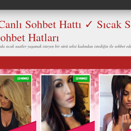
Canlı Sohbet Hattı ✓ Sıcak 
ohbet Hatları
nda sıcak saatler yaşamak isteyen bir sürü seksi kadından istediğin ile sohbet ed