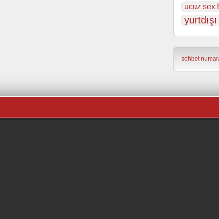
ucuz sex h
yurtdışı
sohbet numara