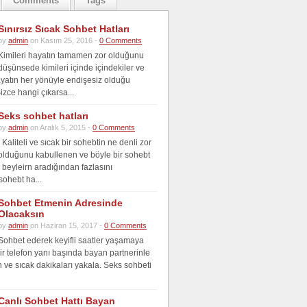
Comments
Tags
Sınırsız Sıcak Sohbet Hatları
by
admin
on Kasım 25, 2016 -
0 Comments
Kimileri hayatın tamamen zor olduğunu
düşünsede kimileri içinde içindekiler ve
ayatın her yönüyle endişesiz olduğu
zce hangi çıkarsa...
Seks sohbet hatları
by
admin
on Aralık 5, 2015 -
0 Comments
Kaliteli ve sıcak bir sohebtin ne denli zor
olduğunu kabullenen ve böyle bir sohebt
 beyleirn aradığından fazlasını
sohebt ha...
Sohbet Etmenin Adresinde
Olacaksın
by
admin
on Haziran 15, 2017 -
0 Comments
Sohbet ederek keyifli saatler yaşamaya
ir telefon yanı başında bayan partnerinle
an ve sıcak dakikaları yakala. Seks sohbeti
Canlı Sohbet Hattı Bayan