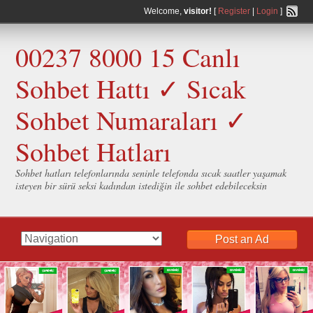
Welcome,
visitor!
[
Register
|
Login
]
00237 8000 15 Canlı
Sohbet Hattı ✓ Sıcak
Sohbet Numaraları ✓
Sohbet Hatları
Sohbet hatları telefonlarında seninle telefonda sıcak saatler yaşamak
isteyen bir sürü seksi kadından istediğin ile sohbet edebileceksin
Post an Ad