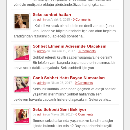
yönüyle endişesiz olduğu görüşünde.Sizce hangi çıkarsa...
Seks sohbet hatları
by
admin
on Aralık 5, 2015 -
0 Comments
Kaliteli ve sıcak bir sohebtin ne denli zor olduğunu
kabullenen ve böyle bir sohebt için can atan beyleirn
aradığından fazlasını bulableceği sohebt ha...
Sohbet Etmenin Adresinde Olacaksın
by
admin
on Haziran 15, 2017 -
0 Comments
Sohbet ederek keyifli saatler yaşamaya ne dersin?
Bir telefon yanı başında bayan partnerinle sınırsız bir
an ve sıcak dakikaları yakala. Seks sohbeti için yan...
Canlı Sohbet Hattı Bayan Numaraları
by
admin
on Nisan 27, 2017 -
0 Comments
Seksi bir kadınla kendinden geçmek ve ateşli saatler
yaşamak ister misin? Sohbet hatlarında seni
bekleyen bayanla capcanlı hislere ulaşacaksın. Seksi ve ate...
Seks Sohbeti Seni Bekliyor
by
admin
on Mayıs 26, 2017 -
0 Comments
Sınırsız seks hatlarında yaşamak ve kendini ateşler
içinde bulmak ister misin? Bayan partnerinle keyifli