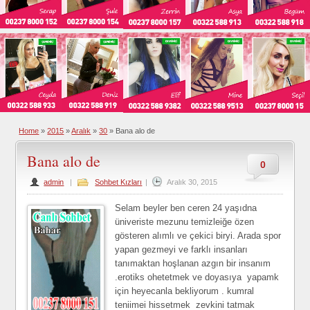
Home
»
2015
»
Aralık
»
30
»
Bana alo de
Bana alo de
0
admin
|
Sohbet Kızları
|
Aralık 30, 2015
Selam beyler ben ceren 24 yaşıdna
üniveriste mezunu temizleiğe özen
gösteren alımlı ve çekici biryi. Arada spor
yapan gezmeyi ve farklı insanları
tanımaktan hoşlanan azgın bir insanım
.erotiks ohetetmek ve doyasıya yapamk
için heyecanla bekliyorum . kumral
teniimei hissetmek zevkini tatmak