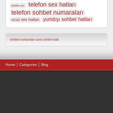
telefon sex hatları
telefon sex
telefon sohbet numaraları
yurtdışı sohbet hatları
ucuz sex hatları
sohbet numaraları
canlı sohbet hattı
Home
Categories
Blog