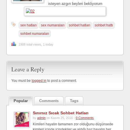
isteyen azgın beyleri bekliyorum
sex hatları
sex numaraları
sohbet hatları
sohbet hattı
sohbet numaraları
1908 total views, 1 today
Leave a Reply
You must be
logged in
to post a comment.
Popular
Comments
Tags
Sınırsız Sıcak Sohbet Hatları
by
admin
on Kasım 25, 2016 -
0 Comments
Kimileri hayatın tamamen zor olduğunu düşünsede
kimileri içinde içindekiler ve aldığı haz hayatın her