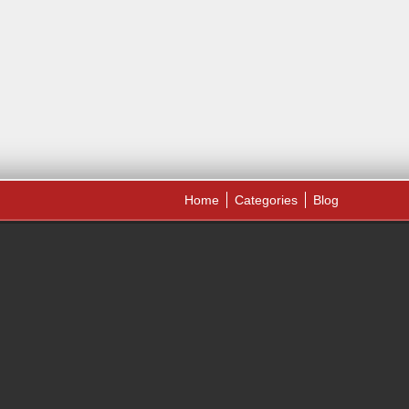
Home
Categories
Blog