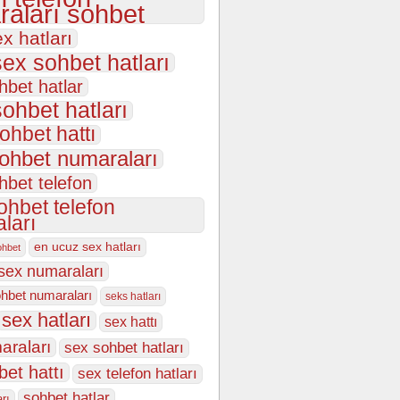
aları sohbet
ex hatları
sex sohbet hatları
hbet hatlar
sohbet hatları
ohbet hattı
sohbet numaraları
hbet telefon
ohbet telefon
ları
en ucuz sex hatları
ohbet
sex numaraları
hbet numaraları
seks hatları
sex hatları
sex hattı
araları
sex sohbet hatları
bet hattı
sex telefon hatları
sohbet hatlar
arı