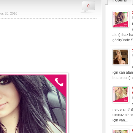
Popular
0
os 20, 2016
aldığı haz h
görüşünde.Si
için can atan
bulableceği 
ne dersin? B
sınırsız bir 
için yan...