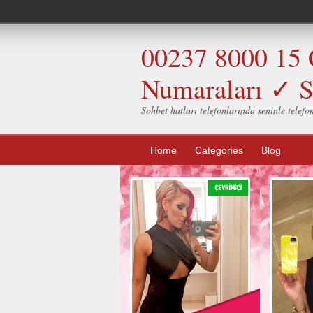
00237 8000 15 
Numaraları ✓ S
Sohbet hatları telefonlarında seninle telefo
Home
Categories
Blog