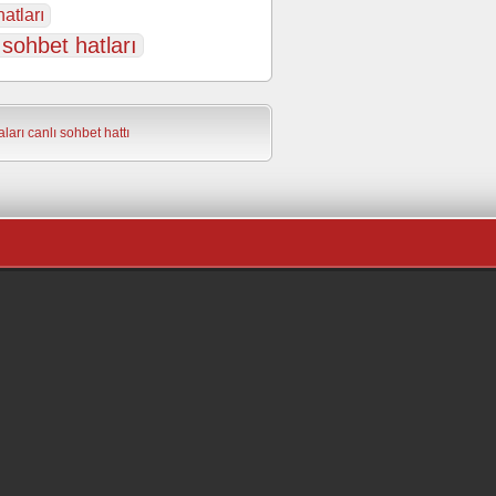
atları
 sohbet hatları
ları
canlı sohbet hattı