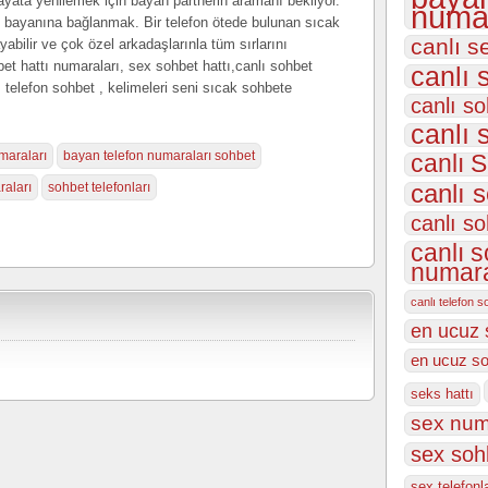
yata yenilemek için bayan partnerin aramanı bekliyor.
numar
 bayanına bağlanmak. Bir telefon ötede bulunan sıcak
canlı s
abilir ve çok özel arkadaşlarınla tüm sırlarını
bet hattı numaraları, sex sohbet hattı,canlı sohbet
canlı 
ı telefon sohbet , kelimeleri seni sıcak sohbete
canlı so
canlı 
maraları
bayan telefon numaraları sohbet
canlı S
canlı 
raları
sohbet telefonları
canlı so
canlı s
numara
canlı telefon s
en ucuz 
en ucuz so
seks hattı
sex num
sex soh
sex telefonl