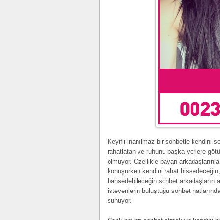
Keyifli inanılmaz bir sohbetle kendini 
rahatlatan ve ruhunu başka yerlere göt
olmuyor. Özellikle bayan arkadaşlarınla
konuşurken kendini rahat hissedeceğin,
bahsedebileceğin sohbet arkadaşların a
isteyenlerin buluştuğu sohbet hatların
sunuyor.