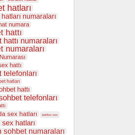
t hatları
 hatları numaraları
hat numara
t hattı
 hattı numaraları
t numaraları
 Numarası
sex hattı
 telefonları
et hatları
ohbet hattı
sohbet telefonları
ttı
da sex hatları
telefon sex
 sex hatları
n sohbet numaraları