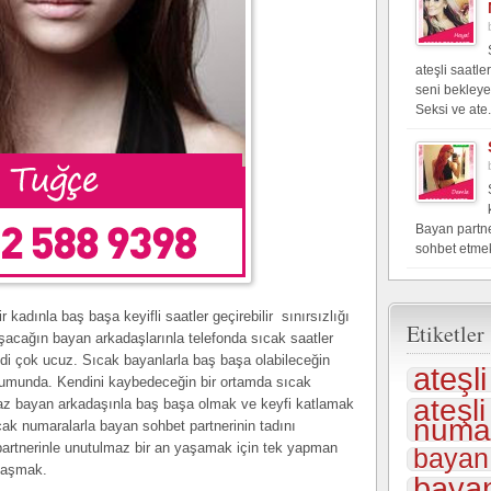
ateşli saatl
seni bekleye
Seksi ve ate.
Bayan partner
sohbet etme
 kadınla baş başa keyifli saatler geçirebilir sınırsızlığı
Etiketler
laşacağın bayan arkadaşlarınla telefonda sıcak saatler
di çok ucuz. Sıcak bayanlarla baş başa olabileceğin
ateşl
numunda. Kendini kaybedeceğin bir ortamda sıcak
ateşl
maz bayan arkadaşınla baş başa olmak ve keyfi katlamak
numar
cak numaralarla bayan sohbet partnerinin tadını
partnerinle unutulmaz bir an yaşamak için tek yapman
bayan
laşmak.
bayan