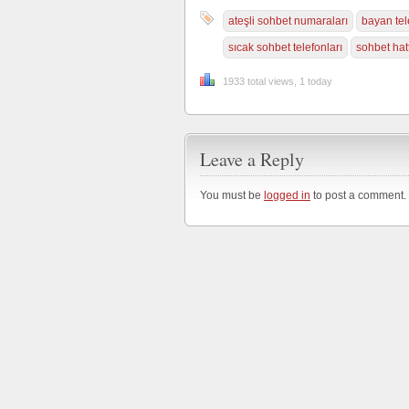
ateşli sohbet numaraları
bayan tel
sıcak sohbet telefonları
sohbet hatt
1933 total views, 1 today
Leave a Reply
You must be
logged in
to post a comment.