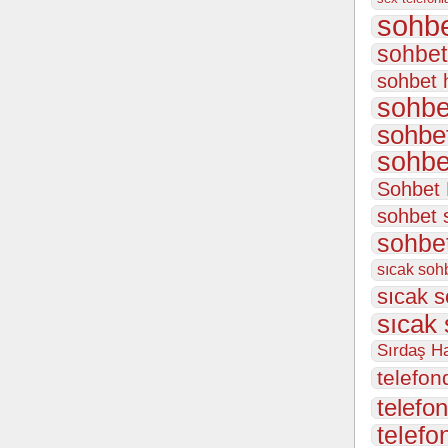
sohbe
sohbet
sohbet 
sohbe
sohbet
sohbe
Sohbet
sohbet 
sohbet
sıcak sohb
sıcak s
sıcak 
Sırdaş Ha
telefon
telefon
telefo