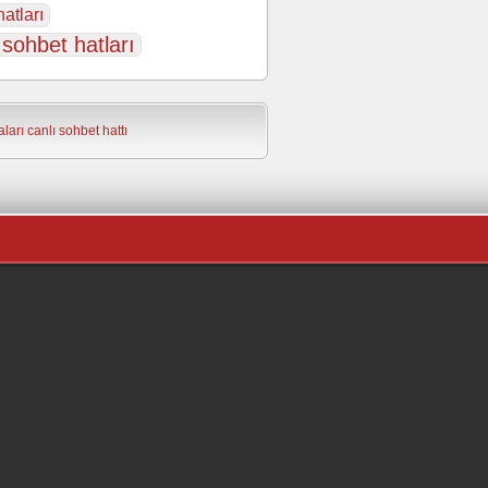
atları
 sohbet hatları
ları
canlı sohbet hattı