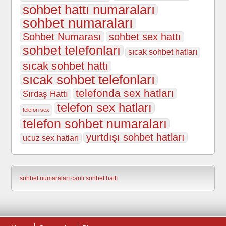
sohbet hattı numaraları
sohbet numaraları
Sohbet Numarası
sohbet sex hattı
sohbet telefonları
sıcak sohbet hatları
sıcak sohbet hattı
sıcak sohbet telefonları
telefonda sex hatları
Sırdaş Hattı
telefon sex hatları
telefon sex
telefon sohbet numaraları
yurtdışı sohbet hatları
ucuz sex hatları
sohbet numaraları
canlı sohbet hattı