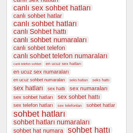
canlı sex sohbet hatları
canlı sohbet hatlar
canlı sohbet hatları
canlı Sohbet hattı
canlı sohbet numaraları
canlı sohbet telefon
canlı sohbet telefon numaraları
en ucuz sex hatları
canlı telefon sohbet
en ucuz sex numaraları
en ucuz sohbet numaraları
seks hattı
seks hatları
sex hatları
sex numaraları
sex hattı
sex sohbet hattı
sex sohbet hatları
sex telefon hatları
sohbet hatlar
sex telefonları
sohbet hatları
sohbet hatları numaraları
sohbet hattı
sohbet hat numara