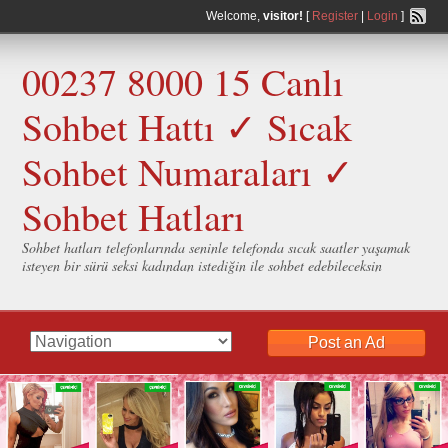
Welcome,
visitor!
[
Register
|
Login
]
00237 8000 15 Canlı
Sohbet Hattı ✓ Sıcak
Sohbet Numaraları ✓
Sohbet Hatları
Sohbet hatları telefonlarında seninle telefonda sıcak saatler yaşamak
isteyen bir sürü seksi kadından istediğin ile sohbet edebileceksin
Post an Ad