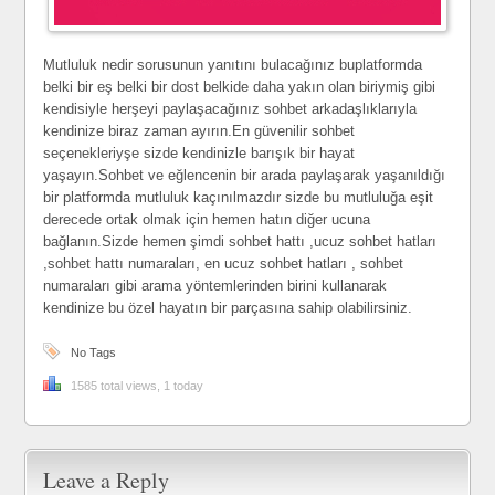
Mutluluk nedir sorusunun yanıtını bulacağınız buplatformda
belki bir eş belki bir dost belkide daha yakın olan biriymiş gibi
kendisiyle herşeyi paylaşacağınız sohbet arkadaşlıklarıyla
kendinize biraz zaman ayırın.En güvenilir sohbet
seçenekleriyşe sizde kendinizle barışık bir hayat
yaşayın.Sohbet ve eğlencenin bir arada paylaşarak yaşanıldığı
bir platformda mutluluk kaçınılmazdır sizde bu mutluluğa eşit
derecede ortak olmak için hemen hatın diğer ucuna
bağlanın.Sizde hemen şimdi sohbet hattı ,ucuz sohbet hatları
,sohbet hattı numaraları, en ucuz sohbet hatları , sohbet
numaraları gibi arama yöntemlerinden birini kullanarak
kendinize bu özel hayatın bir parçasına sahip olabilirsiniz.
No Tags
1585 total views, 1 today
Leave a Reply