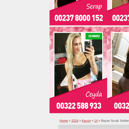
Home
»
2016
»
Kasım
»
14
»
Bayan Sıcak Sohbet