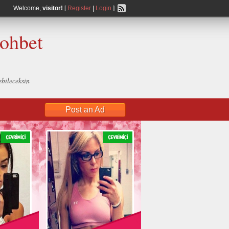
Welcome,
visitor!
[
Register
|
Login
]
Sohbet
ebileceksin
Post an Ad