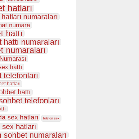
t hatları
 hatları numaraları
hat numara
t hattı
 hattı numaraları
t numaraları
 Numarası
sex hattı
 telefonları
et hatları
ohbet hattı
sohbet telefonları
ttı
da sex hatları
telefon sex
 sex hatları
n sohbet numaraları