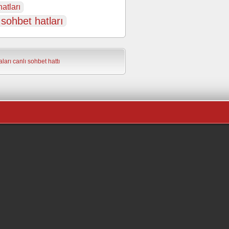
atları
 sohbet hatları
ları
canlı sohbet hattı