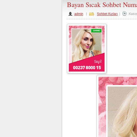
Bayan Sıcak Sohbet Numa
admin
|
Sohbet Kızları
|
Kası