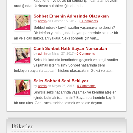
kabullenen ve böyle bir sohebt için can atan beyleirn
aradığından fazlasını bulableceği sohebt ha...
Sohbet Etmenin Adresinde Olacaksın
by
admin
on Haziran 15, 2017 -
0 Comments
Sohbet ederek keyifli saatler yaşamaya ne dersin?
Bir telefon yanı başında bayan partnerinle sınırsız bir
an ve sıcak dakikaları yakala. Seks sohbeti için yan...
Canlı Sohbet Hattı Bayan Numaraları
by
admin
on Nisan 27, 2017 -
0 Comments
Seksi bir kadınla kendinden geçmek ve ateşli saatler
yaşamak ister misin? Sohbet hatlarında seni
bekleyen bayanla capcanlı hislere ulaşacaksın. Seksi ve ate...
Seks Sohbeti Seni Bekliyor
by
admin
on Mayıs 26, 2017 -
0 Comments
Sınırsız seks hatlarında yaşamak ve kendini ateşler
içinde bulmak ister misin? Bayan partnerinle keyifli
bir ana ulaş. Canlı sıcak sohbet etmek ve sekse doyma...
Etiketler