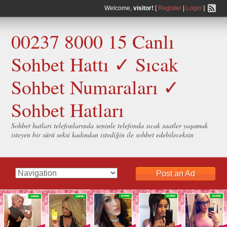
Welcome,
visitor!
[
Register
|
Login
]
00237 8000 15 Canlı
Sohbet Hattı ✓ Sıcak
Sohbet Numaraları ✓
Sohbet Hatları
Sohbet hatları telefonlarında seninle telefonda sıcak saatler yaşamak
isteyen bir sürü seksi kadından istediğin ile sohbet edebileceksin
Post an Ad