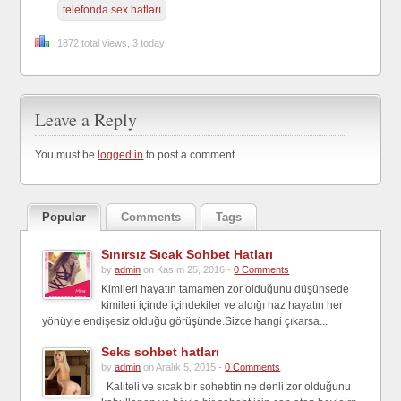
telefonda sex hatları
1872 total views, 3 today
Leave a Reply
You must be
logged in
to post a comment.
Popular
Comments
Tags
Sınırsız Sıcak Sohbet Hatları
by
admin
on Kasım 25, 2016 -
0 Comments
Kimileri hayatın tamamen zor olduğunu düşünsede
kimileri içinde içindekiler ve aldığı haz hayatın her
yönüyle endişesiz olduğu görüşünde.Sizce hangi çıkarsa...
Seks sohbet hatları
by
admin
on Aralık 5, 2015 -
0 Comments
Kaliteli ve sıcak bir sohebtin ne denli zor olduğunu