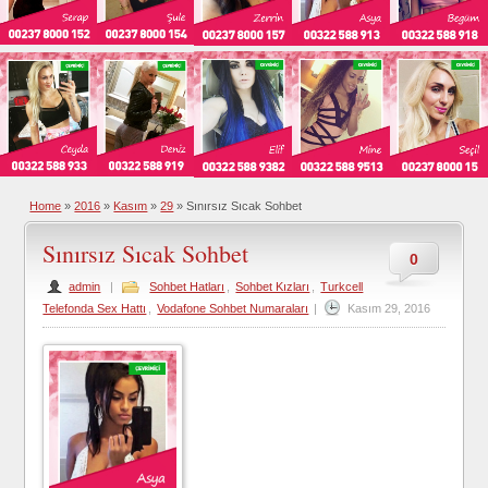
Home
»
2016
»
Kasım
»
29
»
Sınırsız Sıcak Sohbet
Sınırsız Sıcak Sohbet
0
admin
|
Sohbet Hatları
,
Sohbet Kızları
,
Turkcell
Telefonda Sex Hattı
,
Vodafone Sohbet Numaraları
|
Kasım 29, 2016