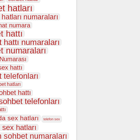
t hatları
 hatları numaraları
hat numara
t hattı
 hattı numaraları
t numaraları
 Numarası
sex hattı
 telefonları
et hatları
ohbet hattı
sohbet telefonları
ttı
da sex hatları
telefon sex
 sex hatları
n sohbet numaraları