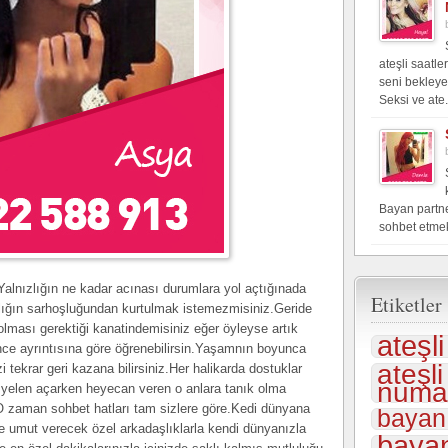
ateşli saatl
seni bekleye
Seksi ve ate.
Bayan partner
sohbet etme
 Yalnızlığın ne kadar acınası durumlara yol açtığınada
Etiketler
lığın sarhoşluğundan kurtulmak istemezmisiniz.Geride
olması gerektiği kanatindemisiniz eğer öyleyse artık
ateşl
ce ayrıntısına göre öğrenebilirsin.Yaşamnın boyunca
ateşl
tekrar geri kazana bilirsiniz.Her halikarda dostuklar
numar
a yelen açarken heyecan veren o anlara tanık olma
O zaman sohbet hatları tam sizlere göre.Kedi dünyana
bayan
ze umut verecek özel arkadaşlıklarla kendi dünyanızla
bayan