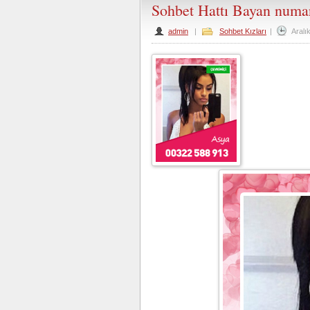
Sohbet Hattı Bayan numar
admin
|
Sohbet Kızları
|
Aralı