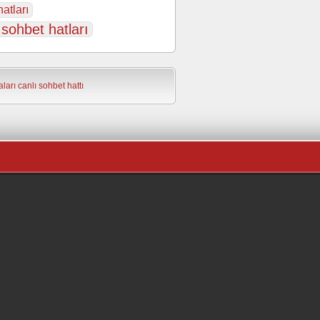
atları
 sohbet hatları
ları
canlı sohbet hattı