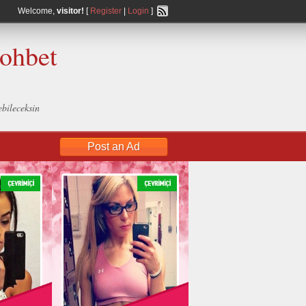
Welcome,
visitor!
[
Register
|
Login
]
Sohbet
ebileceksin
Post an Ad