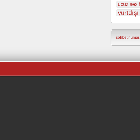
ucuz sex h
yurtdışı
sohbet numara