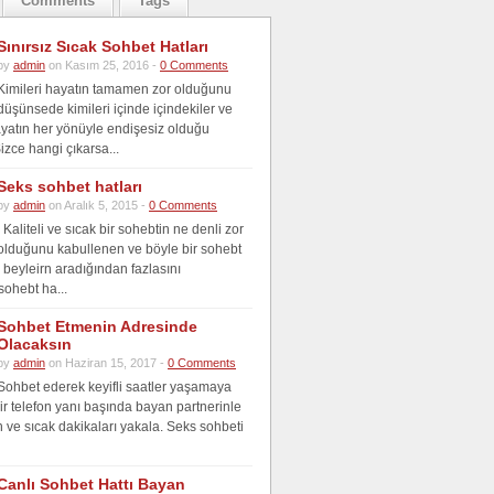
Comments
Tags
Sınırsız Sıcak Sohbet Hatları
by
admin
on Kasım 25, 2016 -
0 Comments
Kimileri hayatın tamamen zor olduğunu
düşünsede kimileri içinde içindekiler ve
ayatın her yönüyle endişesiz olduğu
zce hangi çıkarsa...
Seks sohbet hatları
by
admin
on Aralık 5, 2015 -
0 Comments
Kaliteli ve sıcak bir sohebtin ne denli zor
olduğunu kabullenen ve böyle bir sohebt
 beyleirn aradığından fazlasını
sohebt ha...
Sohbet Etmenin Adresinde
Olacaksın
by
admin
on Haziran 15, 2017 -
0 Comments
Sohbet ederek keyifli saatler yaşamaya
ir telefon yanı başında bayan partnerinle
an ve sıcak dakikaları yakala. Seks sohbeti
Canlı Sohbet Hattı Bayan