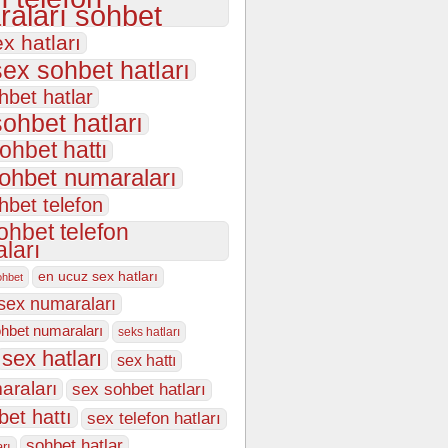
aları sohbet
ex hatları
sex sohbet hatları
hbet hatlar
sohbet hatları
ohbet hattı
sohbet numaraları
hbet telefon
ohbet telefon
ları
en ucuz sex hatları
ohbet
sex numaraları
hbet numaraları
seks hatları
sex hatları
sex hattı
araları
sex sohbet hatları
bet hattı
sex telefon hatları
sohbet hatlar
arı