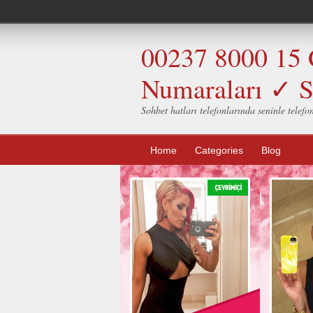
00237 8000 15 
Numaraları ✓ S
Sohbet hatları telefonlarında seninle telefo
Home
Categories
Blog