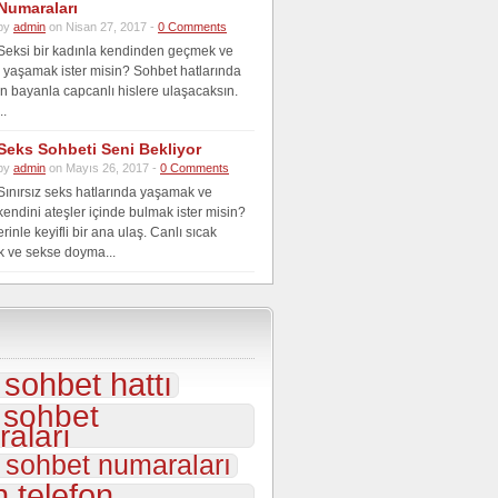
Numaraları
by
admin
on Nisan 27, 2017 -
0 Comments
Seksi bir kadınla kendinden geçmek ve
er yaşamak ister misin? Sohbet hatlarında
n bayanla capcanlı hislere ulaşacaksın.
..
Seks Sohbeti Seni Bekliyor
by
admin
on Mayıs 26, 2017 -
0 Comments
Sınırsız seks hatlarında yaşamak ve
kendini ateşler içinde bulmak ister misin?
inle keyifli bir ana ulaş. Canlı sıcak
k ve sekse doyma...
i sohbet hattı
i sohbet
aları
 sohbet numaraları
 telefon