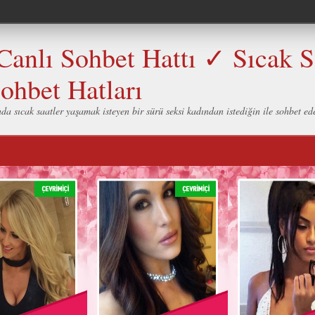
Canlı Sohbet Hattı ✓ Sıcak 
ohbet Hatları
nda sıcak saatler yaşamak isteyen bir sürü seksi kadından istediğin ile sohbet ed