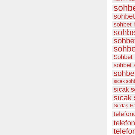
sohbe
sohbet
sohbet 
sohbe
sohbet
sohbe
Sohbet
sohbet 
sohbet
sıcak sohb
sıcak s
sıcak 
Sırdaş Ha
telefon
telefon
telefo