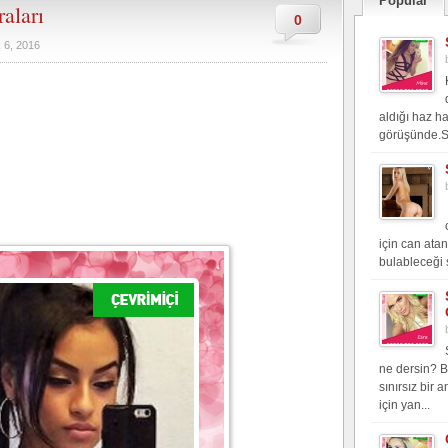
Popular
aları
0
k 6, 2016
aldığı haz h
görüşünde.Si
için can atan
bulableceği 
ne dersin? B
sınırsız bir 
için yan...