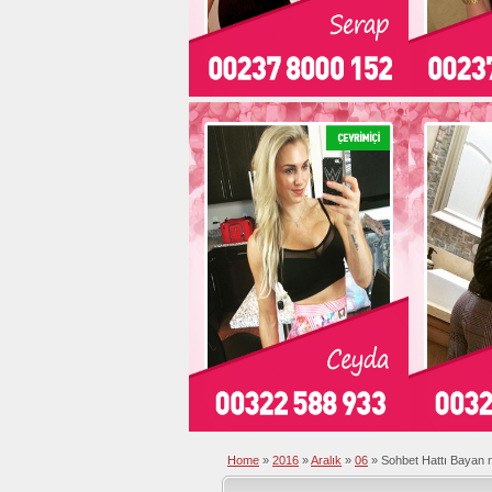
Home
»
2016
»
Aralık
»
06
»
Sohbet Hattı Bayan 