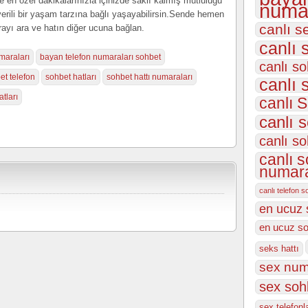
de en özel dakikalarınızla içinizde saklı kalmış mutluluğu
numar
erili bir yaşam tarzına bağlı yaşayabilirsin.Sende hemen
canlı s
rayı ara ve hatın diğer ucuna bağlan.
canlı 
maraları
bayan telefon numaraları sohbet
canlı so
et telefon
sohbet hatları
sohbet hattı numaraları
canlı 
tları
canlı S
canlı 
canlı so
canlı s
numara
canlı telefon s
en ucuz 
en ucuz so
seks hattı
sex num
sex soh
sex telefonl