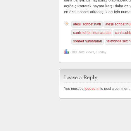
daha barışık bir hayatınız olabilir.Belki
açığa çıkartarak hayata karşı daha öz v
en özel sohbet arkadaşlıkları için numa
ateşli sohbet hattı
ateşli sohbet nu
canlı sohbet numaraları
canlı sohb
sohbet numaraları
telefonda sex ha
1805 total views, 1 today
Leave a Reply
You must be
logged in
to post a comment.