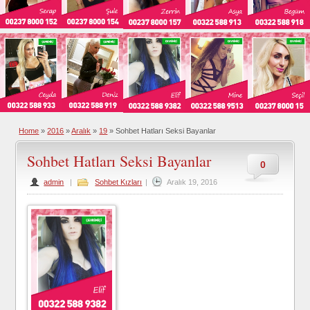
Home
»
2016
»
Aralık
»
19
»
Sohbet Hatları Seksi Bayanlar
Sohbet Hatları Seksi Bayanlar
0
admin
|
Sohbet Kızları
|
Aralık 19, 2016