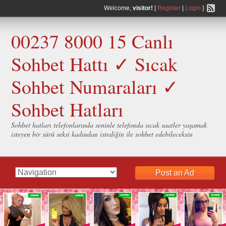
Welcome,
visitor!
[
Register
|
Login
]
00237 8000 15 Canlı
Sohbet Hattı ✓ Sıcak
Sohbet Numaraları ✓
Sohbet Hatları
Sohbet hatları telefonlarında seninle telefonda sıcak saatler yaşamak
isteyen bir sürü seksi kadından istediğin ile sohbet edebileceksin
Post an Ad