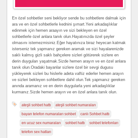
En özel sohbetler seni bekliyor sende bu sohbetlere dalmak için
ara ve en özel sohbetlerle kednini şımart.Yeni arkadaşlıklar
edinmek için hemen araayın ve sizi bekleyen en özel
sohbetlerle özel anlara tanık olun.Hayatınızda özel şeyler
olmasını istemezmisiniz.Eğer hayatınıza biraz heyecan katmak
isterseniz tek yapmanız gereken aramak ve sizi hayalarenizde
saklı kalmış gizli saklı bahçelere sizleri götürerek sizlere en
derin duyguları yaşatmak.Sizde hemen arayın ve en özel anlara
tanık olun.Oradaki bayanlar sizlere özel bir sevgi dugusu
yükleyerek sizleri bu hislerle adeta vaftiz ederler hemen arayın
ve sizleri bekleyen sohbetlere dahil olun.Tek yapmanız gereken
anında aramanız ve en derin duygularla yeni arkadaşlıklar
kurmanız.Sizde hemen arayın ve en özel anlara tanık olun.
ateşli sohbet hattı
ateşli sohbet numaraları
bayan telefon numaraları sohbet
canlı Sohbet hattı
en ucuz sex numaraları
sohbet hattı
sohbet telefonları
telefon sex hatları