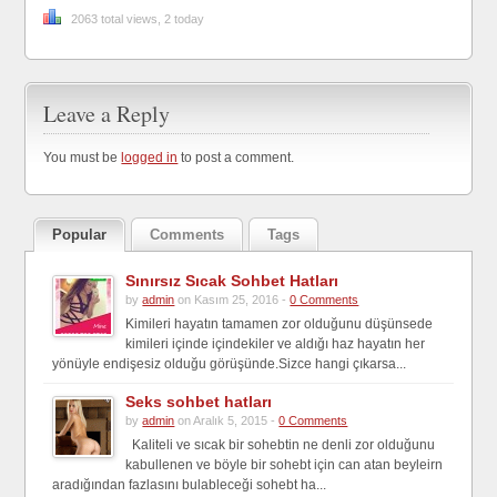
2063 total views, 2 today
Leave a Reply
You must be
logged in
to post a comment.
Popular
Comments
Tags
Sınırsız Sıcak Sohbet Hatları
by
admin
on Kasım 25, 2016 -
0 Comments
Kimileri hayatın tamamen zor olduğunu düşünsede
kimileri içinde içindekiler ve aldığı haz hayatın her
yönüyle endişesiz olduğu görüşünde.Sizce hangi çıkarsa...
Seks sohbet hatları
by
admin
on Aralık 5, 2015 -
0 Comments
Kaliteli ve sıcak bir sohebtin ne denli zor olduğunu
kabullenen ve böyle bir sohebt için can atan beyleirn
aradığından fazlasını bulableceği sohebt ha...