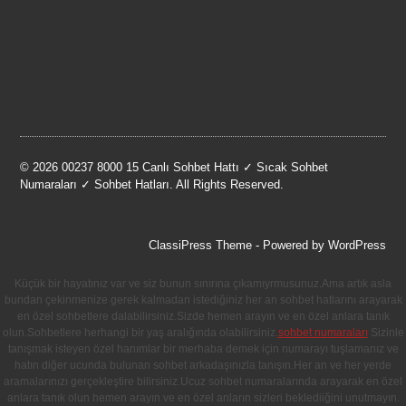
© 2026 00237 8000 15 Canlı Sohbet Hattı ✓ Sıcak Sohbet
Numaraları ✓ Sohbet Hatları. All Rights Reserved.
ClassiPress Theme
- Powered by
WordPress
Küçük bir hayatınız var ve siz bunun sınırına çıkamıyrmusunuz.Ama artık asla
bundan çekinmenize gerek kalmadan istediğiniz her an sohbet hatlarını arayarak
en özel sohbetlere dalabilirsiniz.Sizde hemen arayın ve en özel anlara tanık
olun.Sohbetlere herhangi bir yaş aralığında olabilirsiniz.
sohbet numaraları
Sizinle
tanışmak isteyen özel hanımlar bir merhaba demek için numarayı tuşlamanız ve
hatın diğer ucunda bulunan sohbet arkadaşınızla tanışın.Her an ve her yerde
aramalarınızı gerçekleştire bilirsiniz.Ucuz sohbet numaralarında arayarak en özel
anlara tanık olun hemen arayın ve en özel anların sizleri beklediiğini unutmayın.