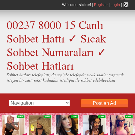
Welcome,
visitor!
[
Register
|
Login
]
00237 8000 15 Canlı
Sohbet Hattı ✓ Sıcak
Sohbet Numaraları ✓
Sohbet Hatları
Sohbet hatları telefonlarında seninle telefonda sıcak saatler yaşamak
isteyen bir sürü seksi kadından istediğin ile sohbet edebileceksin
Post an Ad