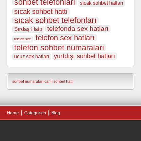
sohbet telefonları
sıcak sohbet hatları
sıcak sohbet hattı
sıcak sohbet telefonları
telefonda sex hatları
Sırdaş Hattı
telefon sex hatları
telefon sex
telefon sohbet numaraları
yurtdışı sohbet hatları
ucuz sex hatları
sohbet numaraları
canlı sohbet hattı
Home
Categories
Blog