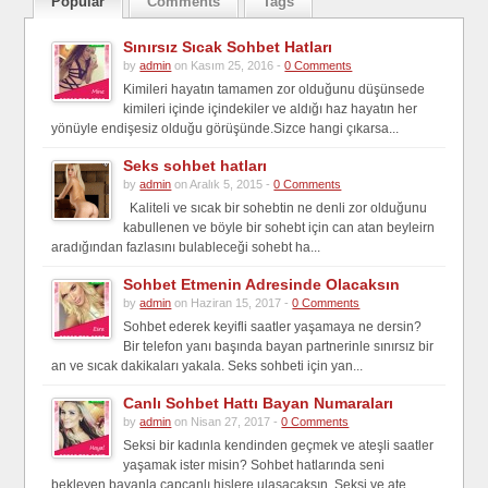
Popular
Comments
Tags
Sınırsız Sıcak Sohbet Hatları
by
admin
on Kasım 25, 2016 -
0 Comments
Kimileri hayatın tamamen zor olduğunu düşünsede
kimileri içinde içindekiler ve aldığı haz hayatın her
yönüyle endişesiz olduğu görüşünde.Sizce hangi çıkarsa...
Seks sohbet hatları
by
admin
on Aralık 5, 2015 -
0 Comments
Kaliteli ve sıcak bir sohebtin ne denli zor olduğunu
kabullenen ve böyle bir sohebt için can atan beyleirn
aradığından fazlasını bulableceği sohebt ha...
Sohbet Etmenin Adresinde Olacaksın
by
admin
on Haziran 15, 2017 -
0 Comments
Sohbet ederek keyifli saatler yaşamaya ne dersin?
Bir telefon yanı başında bayan partnerinle sınırsız bir
an ve sıcak dakikaları yakala. Seks sohbeti için yan...
Canlı Sohbet Hattı Bayan Numaraları
by
admin
on Nisan 27, 2017 -
0 Comments
Seksi bir kadınla kendinden geçmek ve ateşli saatler
yaşamak ister misin? Sohbet hatlarında seni
bekleyen bayanla capcanlı hislere ulaşacaksın. Seksi ve ate...