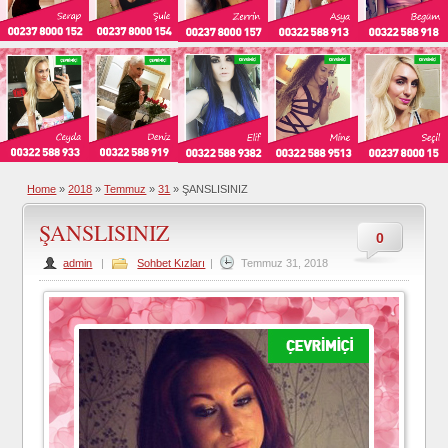
Home
»
2018
»
Temmuz
»
31
»
ŞANSLISINIZ
ŞANSLISINIZ
0
admin
|
Sohbet Kızları
|
Temmuz 31, 2018