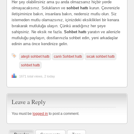
Her şey olabilirsiniz ama şu anda olmazsanız hiçbir yerde
olmayacaksınız. Soluklanın ve
sohbet hattı
kurun. Çevrenizle
iletişiminize bakın, insanlara bakın, nedensiz mutlu olun. Siz
istemeden mutlu olamazsınız, içinizdeki eksiklikleri bir kenara
bırakarak mutluluğa ulaşın. Çünkü aradığınız her şeye
sahipsiniz. Ne eksik ne fazla.
Sohbet hattı
yaratın ve ailenizle
mutluluğu paylaşın, dostlarınızla sohbet edin, yeni arkadaşlar
edinin ama önce kendinize gelin.
ateşli sohbet hattı
canlı Sohbet hattı
sıcak sohbet hattı
sohbet hattı
1671 total views, 2 today
Leave a Reply
You must be
logged in
to post a comment.