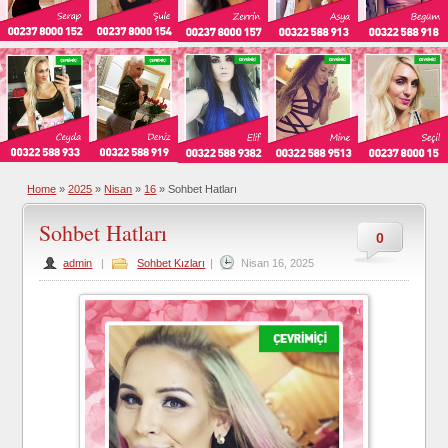
Home
»
2025
»
Nisan
»
16
»
Sohbet Hatları
Sohbet Hatları
0
admin
|
Sohbet Kızları
|
Nisan 16, 2025