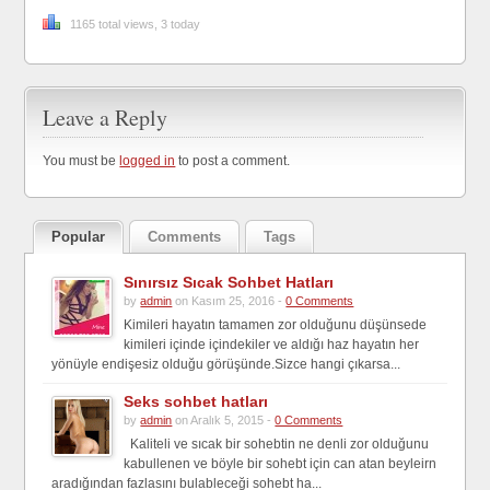
1165 total views, 3 today
Leave a Reply
You must be
logged in
to post a comment.
Popular
Comments
Tags
Sınırsız Sıcak Sohbet Hatları
by
admin
on Kasım 25, 2016 -
0 Comments
Kimileri hayatın tamamen zor olduğunu düşünsede
kimileri içinde içindekiler ve aldığı haz hayatın her
yönüyle endişesiz olduğu görüşünde.Sizce hangi çıkarsa...
Seks sohbet hatları
by
admin
on Aralık 5, 2015 -
0 Comments
Kaliteli ve sıcak bir sohebtin ne denli zor olduğunu
kabullenen ve böyle bir sohebt için can atan beyleirn
aradığından fazlasını bulableceği sohebt ha...