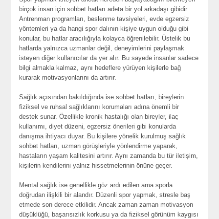
birçok insan için sohbet hatları adeta bir yol arkadaşı gibidir.
Antrenman programları, beslenme tavsiyeleri, evde egzersiz
yöntemleri ya da hangi spor dalının kişiye uygun olduğu gibi
konular, bu hatlar aracılığıyla kolayca öğrenilebilir. Üstelik bu
hatlarda yalnızca uzmanlar değil, deneyimlerini paylaşmak
isteyen diğer kullanıcılar da yer alır. Bu sayede insanlar sadece
bilgi almakla kalmaz, aynı hedeflere yürüyen kişilerle bağ
kurarak motivasyonlarını da artırır.
Sağlık açısından bakıldığında ise sohbet hatları, bireylerin
fiziksel ve ruhsal sağlıklarını korumaları adına önemli bir
destek sunar. Özellikle kronik hastalığı olan bireyler, ilaç
kullanımı, diyet düzeni, egzersiz önerileri gibi konularda
danışma ihtiyacı duyar. Bu kişilere yönelik kurulmuş sağlık
sohbet hatları, uzman görüşleriyle yönlendirme yaparak,
hastaların yaşam kalitesini artırır. Aynı zamanda bu tür iletişim,
kişilerin kendilerini yalnız hissetmelerinin önüne geçer.
Mental sağlık ise genellikle göz ardı edilen ama sporla
doğrudan ilişkili bir alandır. Düzenli spor yapmak, stresle baş
etmede son derece etkilidir. Ancak zaman zaman motivasyon
düşüklüğü, başarısızlık korkusu ya da fiziksel görünüm kaygısı