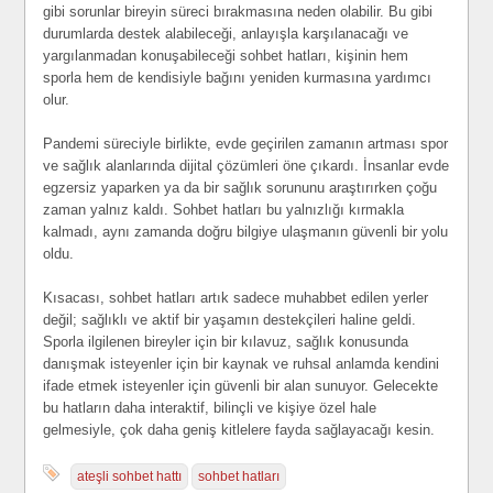
gibi sorunlar bireyin süreci bırakmasına neden olabilir. Bu gibi
durumlarda destek alabileceği, anlayışla karşılanacağı ve
yargılanmadan konuşabileceği sohbet hatları, kişinin hem
sporla hem de kendisiyle bağını yeniden kurmasına yardımcı
olur.
Pandemi süreciyle birlikte, evde geçirilen zamanın artması spor
ve sağlık alanlarında dijital çözümleri öne çıkardı. İnsanlar evde
egzersiz yaparken ya da bir sağlık sorununu araştırırken çoğu
zaman yalnız kaldı. Sohbet hatları bu yalnızlığı kırmakla
kalmadı, aynı zamanda doğru bilgiye ulaşmanın güvenli bir yolu
oldu.
Kısacası, sohbet hatları artık sadece muhabbet edilen yerler
değil; sağlıklı ve aktif bir yaşamın destekçileri haline geldi.
Sporla ilgilenen bireyler için bir kılavuz, sağlık konusunda
danışmak isteyenler için bir kaynak ve ruhsal anlamda kendini
ifade etmek isteyenler için güvenli bir alan sunuyor. Gelecekte
bu hatların daha interaktif, bilinçli ve kişiye özel hale
gelmesiyle, çok daha geniş kitlelere fayda sağlayacağı kesin.
ateşli sohbet hattı
sohbet hatları