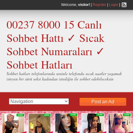
Welcome,
visitor!
[
Register
|
Login
]
00237 8000 15 Canlı
Sohbet Hattı ✓ Sıcak
Sohbet Numaraları ✓
Sohbet Hatları
Sohbet hatları telefonlarında seninle telefonda sıcak saatler yaşamak
isteyen bir sürü seksi kadından istediğin ile sohbet edebileceksin
Post an Ad