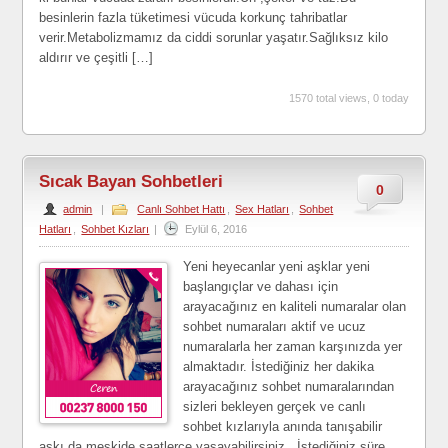
besinlerin fazla tüketimesi vücuda korkunç tahribatlar
verir.Metabolizmamız da ciddi sorunlar yaşatır.Sağlıksız kilo
aldırır ve çeşitli […]
1570 total views, 0 today
Sıcak Bayan Sohbetleri
0
admin
|
Canlı Sohbet Hattı
,
Sex Hatları
,
Sohbet
Hatları
,
Sohbet Kızları
|
Eylül 6, 2016
Yeni heyecanlar yeni aşklar yeni
başlangıçlar ve dahası için
arayacağınız en kaliteli numaralar olan
sohbet numaraları aktif ve ucuz
numaralarla her zaman karşınızda yer
almaktadır. İstediğiniz her dakika
arayacağınız sohbet numaralarından
sizleri bekleyen gerçek ve canlı
sohbet kızlarıyla anında tanışabilir
aşkı da meşkide saatlerce yaşayabilirsiniz. İstediğiniz süre