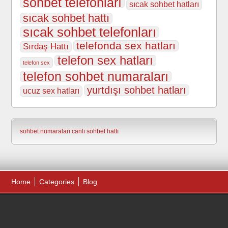
sohbet telefonları
sıcak sohbet hatları
sıcak sohbet hattı
sıcak sohbet telefonları
telefonda sex hatları
Sırdaş Hattı
telefon sex hatları
telefon sex
telefon sohbet numaraları
yurtdışı sohbet hatları
ucuz sex hatları
sohbet numaraları
canlı sohbet hattı
Home
Categories
Blog