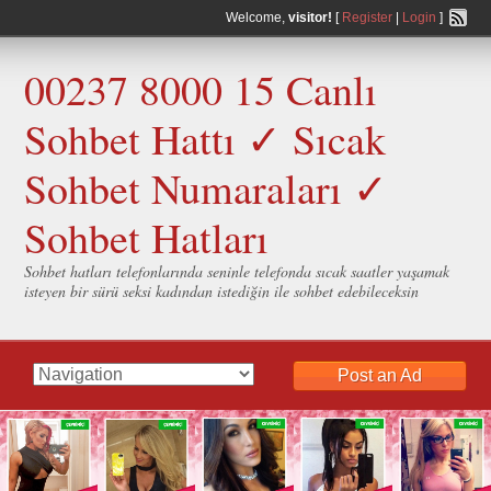
Welcome,
visitor!
[
Register
|
Login
]
00237 8000 15 Canlı
Sohbet Hattı ✓ Sıcak
Sohbet Numaraları ✓
Sohbet Hatları
Sohbet hatları telefonlarında seninle telefonda sıcak saatler yaşamak
isteyen bir sürü seksi kadından istediğin ile sohbet edebileceksin
Post an Ad