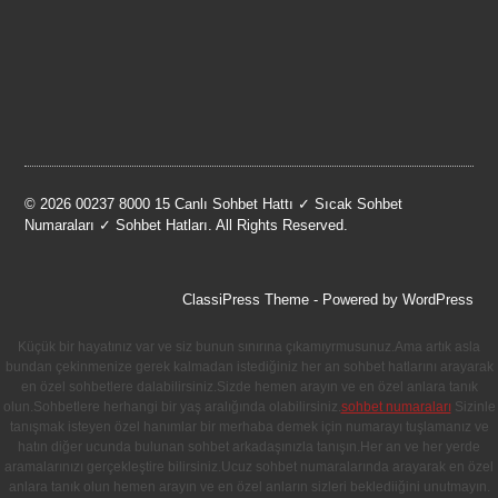
© 2026 00237 8000 15 Canlı Sohbet Hattı ✓ Sıcak Sohbet
Numaraları ✓ Sohbet Hatları. All Rights Reserved.
ClassiPress Theme
- Powered by
WordPress
Küçük bir hayatınız var ve siz bunun sınırına çıkamıyrmusunuz.Ama artık asla
bundan çekinmenize gerek kalmadan istediğiniz her an sohbet hatlarını arayarak
en özel sohbetlere dalabilirsiniz.Sizde hemen arayın ve en özel anlara tanık
olun.Sohbetlere herhangi bir yaş aralığında olabilirsiniz.
sohbet numaraları
Sizinle
tanışmak isteyen özel hanımlar bir merhaba demek için numarayı tuşlamanız ve
hatın diğer ucunda bulunan sohbet arkadaşınızla tanışın.Her an ve her yerde
aramalarınızı gerçekleştire bilirsiniz.Ucuz sohbet numaralarında arayarak en özel
anlara tanık olun hemen arayın ve en özel anların sizleri beklediiğini unutmayın.