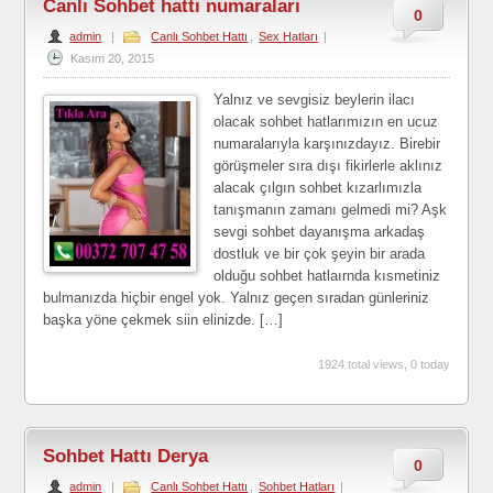
Canlı Sohbet hattı numaraları
0
admin
|
Canlı Sohbet Hattı
,
Sex Hatları
|
Kasım 20, 2015
Yalnız ve sevgisiz beylerin ilacı
olacak sohbet hatlarımızın en ucuz
numaralarıyla karşınızdayız. Birebir
görüşmeler sıra dışı fikirlerle aklınız
alacak çılgın sohbet kızarlımızla
tanışmanın zamanı gelmedi mi? Aşk
sevgi sohbet dayanışma arkadaş
dostluk ve bir çok şeyin bir arada
olduğu sohbet hatlaırnda kısmetiniz
bulmanızda hiçbir engel yok. Yalnız geçen sıradan günleriniz
başka yöne çekmek siin elinizde. […]
1924 total views, 0 today
Sohbet Hattı Derya
0
admin
|
Canlı Sohbet Hattı
,
Sohbet Hatları
|