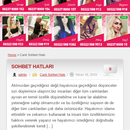
Home
»
Canlı Sohbet Hattı
SOHBET HATLARI
0
admin
|
Canlı Sohbet Hattı
|
Nisan 18, 2019
Aklınızdan geçirdiğiniz değil,hayatınıza geçirdiğiniz düşünceler
sizi düşlerinize ulaştırır;biz insanları diğer tüm canlılardan
ayıran en temel özellik düşünebilme ve karar lar alabilme
yeteneğine sahip olmamızdır ve bu özelliğimiz sayesin de de
diğer tüm canlılardan çok daha üstünüzdür. Hayatımızı idame
ettirebilir ve zekamızı kullanarak ta insani tüm özelliklerimizin
hakkını vererek yaşarız ve hayatımızı istediğimiz doğrultuda
şekillendirerek kendi […]