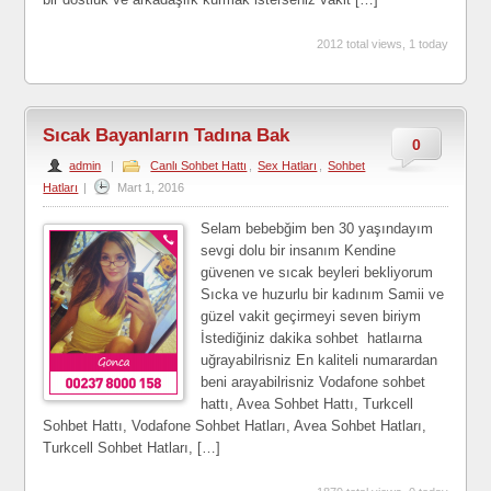
2012 total views, 1 today
Sıcak Bayanların Tadına Bak
0
admin
|
Canlı Sohbet Hattı
,
Sex Hatları
,
Sohbet
Hatları
|
Mart 1, 2016
Selam bebebğim ben 30 yaşındayım
sevgi dolu bir insanım Kendine
güvenen ve sıcak beyleri bekliyorum
Sıcka ve huzurlu bir kadınım Samii ve
güzel vakit geçirmeyi seven biriym
İstediğiniz dakika sohbet hatlaırna
uğrayabilrisniz En kaliteli numarardan
beni arayabilrisniz Vodafone sohbet
hattı, Avea Sohbet Hattı, Turkcell
Sohbet Hattı, Vodafone Sohbet Hatları, Avea Sohbet Hatları,
Turkcell Sohbet Hatları, […]