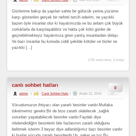
Gözlerime bakıp da yapılan sahte bir gülücük yerine,yüzüme
karşı gösterilen gerçek bir nefreti tercih ederim; ne yazıkki
bazen öyle insanlar olur ki hayatımızda ve bu anlam çok büyük
zorluklarla da karşılaşabiliriz ve hatta çok kötü günler de
geçirebilmekteyiz hayatımıza giren yanlış insanlardan dolayı.
Ve bazı insanlar bu konuda ciddi şekilde kötüler ve bizler ne
yazıkki […]
1795 total views, 0 today
canlı sohbet hatları
0
admin
|
Canlı Sohbet Hattı
|
Aralık 31, 2018
Vücudumuzun ihtiyacı olan yararlı besinler vardır.Mutlaka
tüketmemiz gerekir.Bir de bize zararlı olabilecek ,sağlık
sorunları yaşatabilecek besinler vardır.Faydalı diye
nitelendirdiğim besinlerin bile fazlasının zararlı olduğunu
belitmek isterim.3 beyaz diye adlandığımız bazı besinler vardır
ki bunlar vücuda zararlı besinlerdir.Un ,şeker ve tuz.Bu