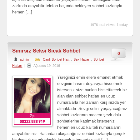
zarfında arayabilir telefon başında bekleyen sohbet kızlarıyla
hemen […]
1976 total views, 1 today
Sınırsız Seksi Sıcak Sohbet
0
admin
|
Canlı Sohbet Hattı
,
Sex Hatları
,
Sohbet
Hatları
|
Ağustos 19, 2016
Yüreğinizi emin ellere emanet etmek
sevginin hasını doyasıya hissetmek
isterseniz size bunları hissettirecek bir
alan olan sohbet hatları en ucuz
numaralarla her zaman karşınızda yer
almaktadır. Sevgi selini yaşayacağınız
sohbet kızlarının macera şevk dolu
sohbetlerine katılmak isterseniz
hemen en ucuz kaliteli numaralarını
arayabilirsiniz. Hatlardan ulaşacağınız sohbet kızlarıyla gerçek
bir dostluk ve arkadaşlık kurmak isterseniz vakit […]