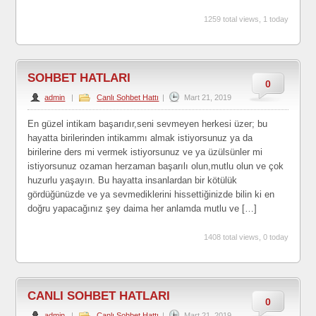
1259 total views, 1 today
SOHBET HATLARI
0
admin
|
Canlı Sohbet Hattı
|
Mart 21, 2019
En güzel intikam başarıdır,seni sevmeyen herkesi üzer; bu
hayatta birilerinden intikammı almak istiyorsunuz ya da
birilerine ders mi vermek istiyorsunuz ve ya üzülsünler mi
istiyorsunuz ozaman herzaman başarılı olun,mutlu olun ve çok
huzurlu yaşayın. Bu hayatta insanlardan bir kötülük
gördüğünüzde ve ya sevmediklerini hissettiğinizde bilin ki en
doğru yapacağınız şey daima her anlamda mutlu ve […]
1408 total views, 0 today
CANLI SOHBET HATLARI
0
admin
|
Canlı Sohbet Hattı
|
Mart 21, 2019