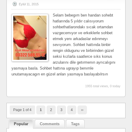
Eylül 11, 2015
Selam bebegım ben handan sohebt
hatlarında 5 yıldır calısıyorum
sohbethatlarondakı sıcak ortamdan
vazgecemıyor ve erkeklerle sohbet
etmek yenı arkadaslar edınmeyı
sevıyorum. Sohbet hattında binbir
rengin oldugunu ve birbirinden güzel
seksi kızlarla saatlerce sıks konus
arzularını dile getırmenın ayrıcalıgını
yasmaya basla. Sohbet hattına ugrayıp benımle
unutamayacagın en güzel anları yasmaya baslayabılrsın
1955 total views, 0 today
Page 1 of 4
1
2
3
4
››
Popular
Comments
Tags