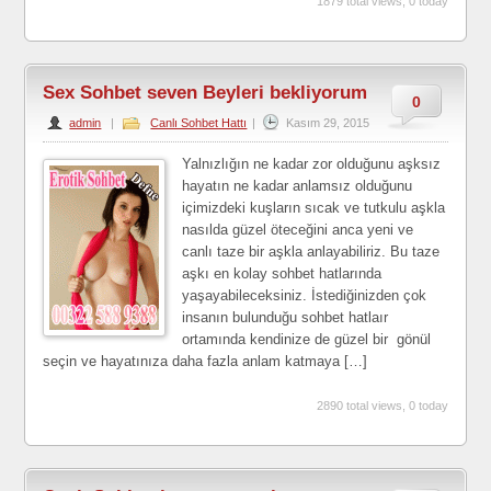
1879 total views, 0 today
Sex Sohbet seven Beyleri bekliyorum
0
admin
|
Canlı Sohbet Hattı
|
Kasım 29, 2015
Yalnızlığın ne kadar zor olduğunu aşksız
hayatın ne kadar anlamsız olduğunu
içimizdeki kuşların sıcak ve tutkulu aşkla
nasılda güzel öteceğini anca yeni ve
canlı taze bir aşkla anlayabiliriz. Bu taze
aşkı en kolay sohbet hatlarında
yaşayabileceksiniz. İstediğinizden çok
insanın bulunduğu sohbet hatlaır
ortamında kendinize de güzel bir gönül
seçin ve hayatınıza daha fazla anlam katmaya […]
2890 total views, 0 today