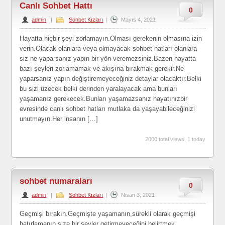
Canlı Sohbet Hattı
0
admin
|
Sohbet Kızları
|
Mayıs 4, 2021
Hayatta hiçbir şeyi zorlamayın.Olması gerekenin olmasına izin
verin.Olacak olanlara veya olmayacak sohbet hatları olanlara
siz ne yaparsanız yapın bir yön veremezsiniz.Bazen hayatta
bazı şeyleri zorlamamak ve akışına bırakmak gerekir.Ne
yaparsanız yapın değiştiremeyeceğiniz detaylar olacaktır.Belki
bu sizi üzecek belki derinden yaralayacak ama bunları
yaşamanız gerekecek.Bunları yaşamazsanız hayatınızbir
evresinde canlı sohbet hatları mutlaka da yaşayabileceğinizi
unutmayın.Her insanın […]
2000 total views, 1 today
sohbet numaraları
0
admin
|
Sohbet Kızları
|
Nisan 3, 2021
Geçmişi bırakın.Geçmişte yaşamanın,sürekli olarak geçmişi
hatırlamanın size bir şeyler getirmeyeceğini belirtmek