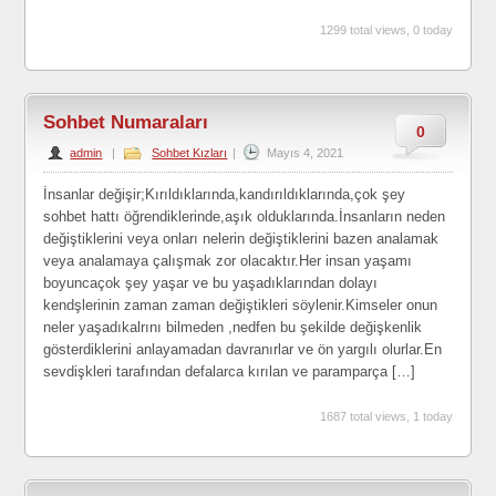
1299 total views, 0 today
Sohbet Numaraları
0
admin
|
Sohbet Kızları
|
Mayıs 4, 2021
İnsanlar değişir;Kırıldıklarında,kandırıldıklarında,çok şey
sohbet hattı öğrendiklerinde,aşık olduklarında.İnsanların neden
değiştiklerini veya onları nelerin değiştiklerini bazen analamak
veya analamaya çalışmak zor olacaktır.Her insan yaşamı
boyuncaçok şey yaşar ve bu yaşadıklarından dolayı
kendşlerinin zaman zaman değiştikleri söylenir.Kimseler onun
neler yaşadıkalrını bilmeden ,nedfen bu şekilde değişkenlik
gösterdiklerini anlayamadan davranırlar ve ön yargılı olurlar.En
sevdişkleri tarafından defalarca kırılan ve paramparça […]
1687 total views, 1 today