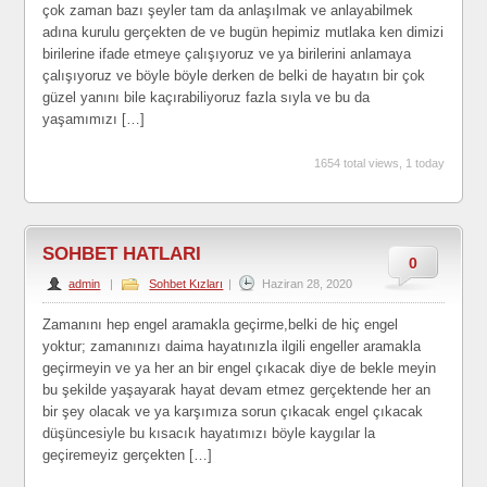
çok zaman bazı şeyler tam da anlaşılmak ve anlayabilmek
adına kurulu gerçekten de ve bugün hepimiz mutlaka ken dimizi
birilerine ifade etmeye çalışıyoruz ve ya birilerini anlamaya
çalışıyoruz ve böyle böyle derken de belki de hayatın bir çok
güzel yanını bile kaçırabiliyoruz fazla sıyla ve bu da
yaşamımızı […]
1654 total views, 1 today
SOHBET HATLARI
0
admin
|
Sohbet Kızları
|
Haziran 28, 2020
Zamanını hep engel aramakla geçirme,belki de hiç engel
yoktur; zamanınızı daima hayatınızla ilgili engeller aramakla
geçirmeyin ve ya her an bir engel çıkacak diye de bekle meyin
bu şekilde yaşayarak hayat devam etmez gerçektende her an
bir şey olacak ve ya karşımıza sorun çıkacak engel çıkacak
düşüncesiyle bu kısacık hayatımızı böyle kaygılar la
geçiremeyiz gerçekten […]