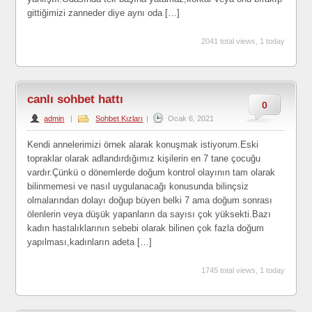
gittiğimizi zanneder diye aynı oda […]
2041 total views, 1 today
canlı sohbet hattı
0
admin
|
Sohbet Kızları
|
Ocak 6, 2021
Kendi annelerimizi örnek alarak konuşmak istiyorum.Eski
topraklar olarak adlandırdığımız kişilerin en 7 tane çocuğu
vardır.Çünkü o dönemlerde doğum kontrol olayının tam olarak
bilinmemesi ve nasıl uygulanacağı konusunda bilinçsiz
olmalarından dolayı doğup büyen belki 7 ama doğum sonrası
ölenlerin veya düşük yapanların da sayısı çok yüksekti.Bazı
kadın hastalıklarının sebebi olarak bilinen çok fazla doğum
yapılması,kadınların adeta […]
1745 total views, 1 today