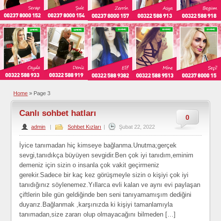
Home
»
Page 3
Canlı sohbet hatları
0
admin
|
Sohbet Kızları
|
Şubat 22, 2022
İyice tanımadan hiç kimseye bağlanma.Unutma;gerçek
sevgi,tanıdıkça büyüyen sevgidir.Ben çok iyi tanıdım,eminim
demeniz için sizin o insanla çok vakit geçirmeniz
gerekir.Sadece bir kaç kez görüşmeyle sizin o kişiyi çok iyi
tanıdığınız söylenemez.Yıllarca evli kalan ve aynı evi paylaşan
çiftlerin bile gün geldiğinde ben seni tanıyamamışım dediğini
duyarız.Bağlanmak ,karşınızda ki kişiyi tamanlamıyla
tanımadan,size zararı olup olmayacağını bilmeden […]