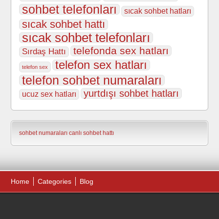
sohbet telefonları
sıcak sohbet hatları
sıcak sohbet hattı
sıcak sohbet telefonları
telefonda sex hatları
Sırdaş Hattı
telefon sex hatları
telefon sex
telefon sohbet numaraları
yurtdışı sohbet hatları
ucuz sex hatları
sohbet numaraları
canlı sohbet hattı
Home
Categories
Blog