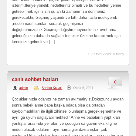
isterim.İleriye yönelik hedefleriniz olmalı ve bu hedefleri yerine
getirebilmek için sizin şu an ki zamanınıza dönmeniz
gerekecektir. Geçmiş yaşandı ve bitti daha fazla irdeleyerek
,neden nasıl soruları sorarak geçmişinizi
değiştiremezsiniz.Geçmişi değiştiremeyeceksiniz evet ama
geleceğinizin daha da sağlam temeller üzerine kurabilmek için
kendinize gelmeli ve […]
1537 total views, 0 today
canlı sohbet hatları
0
admin
|
Sohbet Kızları
|
Ocak 6, 2021
Çocuklarınızla odanızı ne zaman ayırmalıyız.Dokuzuncu aydan
sonra bebek anne baba başka odada olsa da,ortadan
kaybolmadıkları ile ilgili zihinsel olunlaşma gerçekleşmekte ve
ayrılığa uyum sağlayabilmektedir.Anne ve babaların yaptıkları
yanlışlar arasında yer alan ve çocuğun öz güven eksikliğine
neden olacak odalarını ayırmama gibi davranışları çok
yanlıştır.Odasında tek başına yatamaz,korkar veya onu bırakıp