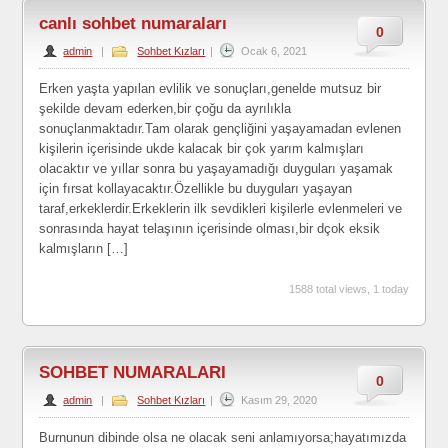
canlı sohbet numaraları
0
admin
|
Sohbet Kızları
|
Ocak 6, 2021
Erken yaşta yapılan evlilik ve sonuçları,genelde mutsuz bir
şekilde devam ederken,bir çoğu da ayrılıkla
sonuçlanmaktadır.Tam olarak gençliğini yaşayamadan evlenen
kişilerin içerisinde ukde kalacak bir çok yarım kalmışları
olacaktır ve yıllar sonra bu yaşayamadığı duyguları yaşamak
için fırsat kollayacaktır.Özellikle bu duyguları yaşayan
taraf,erkeklerdir.Erkeklerin ilk sevdikleri kişilerle evlenmeleri ve
sonrasında hayat telaşının içerisinde olması,bir dçok eksik
kalmışların […]
1588 total views, 1 today
SOHBET NUMARALARI
0
admin
|
Sohbet Kızları
|
Kasım 29, 2020
Burnunun dibinde olsa ne olacak seni anlamıyorsa;hayatımızda