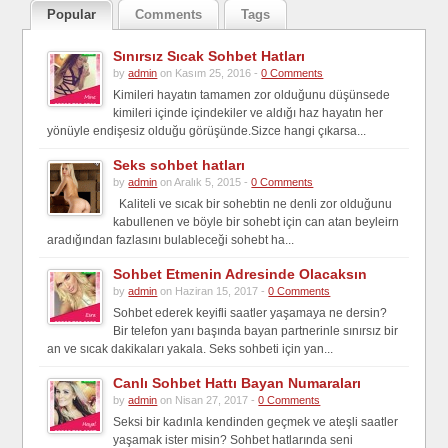
Popular
Comments
Tags
Sınırsız Sıcak Sohbet Hatları
by
admin
on Kasım 25, 2016 -
0 Comments
Kimileri hayatın tamamen zor olduğunu düşünsede
kimileri içinde içindekiler ve aldığı haz hayatın her
yönüyle endişesiz olduğu görüşünde.Sizce hangi çıkarsa...
Seks sohbet hatları
by
admin
on Aralık 5, 2015 -
0 Comments
Kaliteli ve sıcak bir sohebtin ne denli zor olduğunu
kabullenen ve böyle bir sohebt için can atan beyleirn
aradığından fazlasını bulableceği sohebt ha...
Sohbet Etmenin Adresinde Olacaksın
by
admin
on Haziran 15, 2017 -
0 Comments
Sohbet ederek keyifli saatler yaşamaya ne dersin?
Bir telefon yanı başında bayan partnerinle sınırsız bir
an ve sıcak dakikaları yakala. Seks sohbeti için yan...
Canlı Sohbet Hattı Bayan Numaraları
by
admin
on Nisan 27, 2017 -
0 Comments
Seksi bir kadınla kendinden geçmek ve ateşli saatler
yaşamak ister misin? Sohbet hatlarında seni