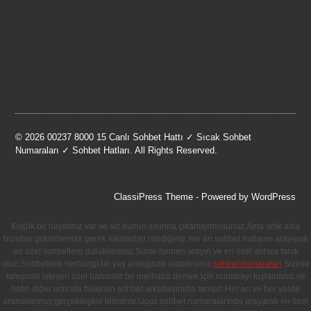
© 2026 00237 8000 15 Canlı Sohbet Hattı ✓ Sıcak Sohbet
Numaraları ✓ Sohbet Hatları. All Rights Reserved.
ClassiPress Theme
- Powered by
WordPress
Küçük bir hayatınız var ve siz bunun sınırına çıkamıyrmusunuz.Ama artık asla
bundan çekinmenize gerek kalmadan istediğiniz her an sohbet hatlarını arayarak
en özel sohbetlere dalabilirsiniz.Sizde hemen arayın ve en özel anlara tanık
olun.Sohbetlere herhangi bir yaş aralığında olabilirsiniz.
sohbet numaraları
Sizinle
tanışmak isteyen özel hanımlar bir merhaba demek için numarayı tuşlamanız ve
hatın diğer ucunda bulunan sohbet arkadaşınızla tanışın.Her an ve her yerde
aramalarınızı gerçekleştire bilirsiniz.Ucuz sohbet numaralarında arayarak en özel