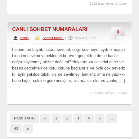
1822 total views, 1 today
CANLI SOHBET NUMARALARI
0
admin
|
Sohbet Kızları
|
Mayıs 2, 2020
İnsanın en büyük hatası sevmek değil,sevmeye layık olmayan
birinden sevilmeyi beklemektir; evet gerçekten de ne kadar
doğru söylenmiş sözler değil mi? Hayatımıza birilerini alırız ve
bazen gerçekten de körü körüne bağlanırız ve öyle çok severiz
ki ,aynı şekilde tabiki biz de sevilmeyi bekleriz ama ne yazıkki
bunu hiçbir şekilde göremediğimiz za manlar olur ve yanlış […]
2509 total views, 1 today
Page 3 of 43
‹‹
1
2
3
4
5
…
43
››