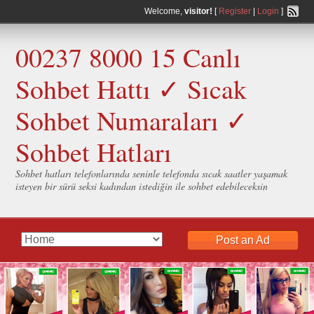
Welcome,
visitor!
[
Register
|
Login
]
00237 8000 15 Canlı
Sohbet Hattı ✓ Sıcak
Sohbet Numaraları ✓
Sohbet Hatları
Sohbet hatları telefonlarında seninle telefonda sıcak saatler yaşamak
isteyen bir sürü seksi kadından istediğin ile sohbet edebileceksin
Post an Ad