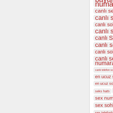
numar
canlı s
canlı 
canlı so
canlı 
canlı S
canlı 
canlı so
canlı s
numara
canlı telefon s
en ucuz 
en ucuz so
seks hattı
sex num
sex soh
sex telefonl