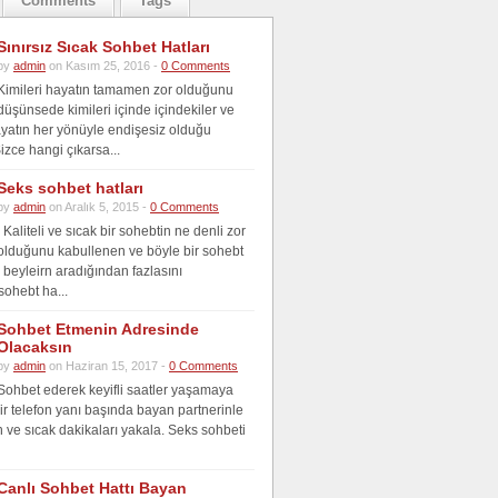
Comments
Tags
Sınırsız Sıcak Sohbet Hatları
by
admin
on Kasım 25, 2016 -
0 Comments
Kimileri hayatın tamamen zor olduğunu
düşünsede kimileri içinde içindekiler ve
ayatın her yönüyle endişesiz olduğu
zce hangi çıkarsa...
Seks sohbet hatları
by
admin
on Aralık 5, 2015 -
0 Comments
Kaliteli ve sıcak bir sohebtin ne denli zor
olduğunu kabullenen ve böyle bir sohebt
 beyleirn aradığından fazlasını
sohebt ha...
Sohbet Etmenin Adresinde
Olacaksın
by
admin
on Haziran 15, 2017 -
0 Comments
Sohbet ederek keyifli saatler yaşamaya
ir telefon yanı başında bayan partnerinle
an ve sıcak dakikaları yakala. Seks sohbeti
Canlı Sohbet Hattı Bayan