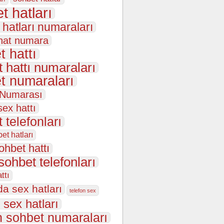
t hatları
 hatları numaraları
hat numara
t hattı
 hattı numaraları
t numaraları
 Numarası
sex hattı
 telefonları
et hatları
ohbet hattı
sohbet telefonları
ttı
da sex hatları
telefon sex
 sex hatları
n sohbet numaraları